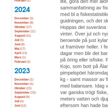
lite, göra den mer akt
Februari
(1)
2024
sammanfattning av fis
med bl a fiskestatisitik
December
(3)
guidningen, och det sk
November
(8)
Hoppas det suveräna fisk
Oktober
(17)
September
(11)
vinter. Över jul och n
Augusti
(11)
beroende på just kylan
Juli
(5)
Juni
(8)
ut framöver heller. I 
Maj
(17)
dagar men blir det bar
April
(13)
Mars
(1)
på öring eller isfiske.
Februari
(1)
Kojo, som bott på Åla
2023
pimpelspöet häromdag
kg - samt massor av f
December
(1)
November
(4)
med balansare. Idag va
Oktober
(15)
var ganska trögt fiske,
September
(15)
Augusti
(9)
meters vatten och dju
Juli
(4)
eftersom han hade ba
Juni
(12)