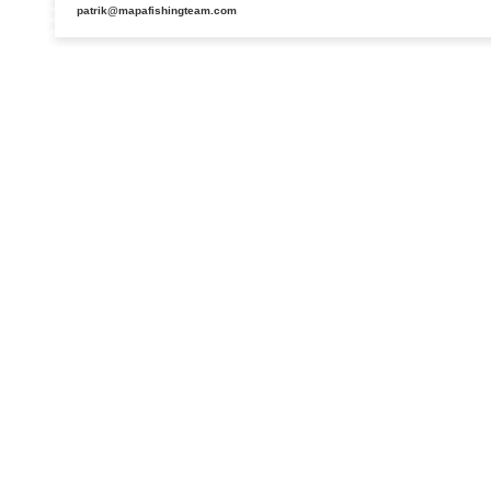
patrik@mapafishingteam.com