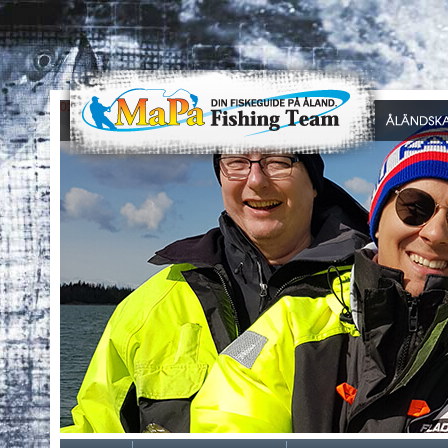
0
1
2
3
4