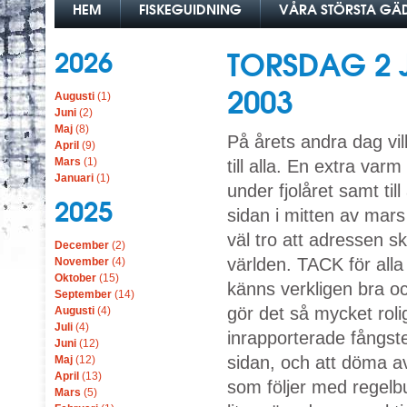
HEM
FISKEGUIDNING
VÅRA STÖRSTA G
2026
TORSDAG 2 J
2003
Augusti
(1)
Juni
(2)
Maj
(8)
På årets andra dag vill
April
(9)
Mars
(1)
till alla. En extra varm
Januari
(1)
under fjolåret samt til
2025
sidan i mitten av mars
väl tro att adressen sk
December
(2)
världen. TACK för alla 
November
(4)
Oktober
(15)
känns verkligen bra oc
September
(14)
gör det så mycket rolig
Augusti
(4)
Juli
(4)
inrapporterade fångste
Juni
(12)
sidan, och att döma a
Maj
(12)
April
(13)
som följer med regelbu
Mars
(5)