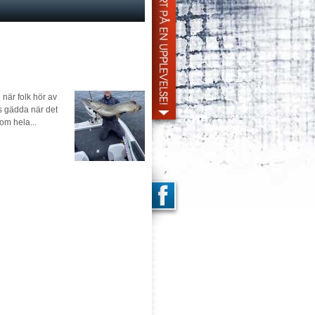
 när folk hör av
s gädda när det
om hela...