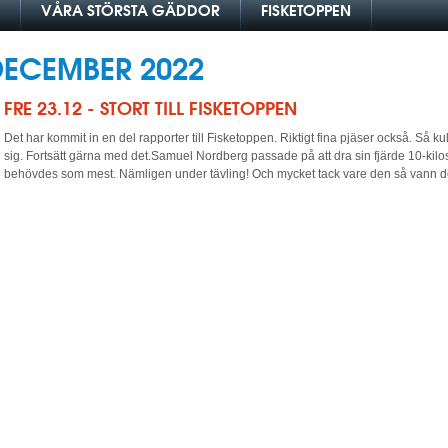
VÅRA STÖRSTA GÄDDOR
FISKETOPPEN
DECEMBER 2022
FRE 23.12 - STORT TILL FISKETOPPEN
Det har kommit in en del rapporter till Fisketoppen. Riktigt fina pjäser också. Så kul
sig. Fortsätt gärna med det.Samuel Nordberg passade på att dra sin fjärde 10-kilo
behövdes som mest. Nämligen under tävling! Och mycket tack vare den så vann d