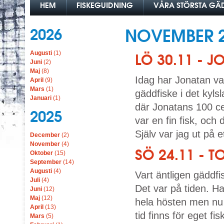
HEM
FISKEGUIDNING
VÅRA STÖRSTA G
2026
NOVEMBER 
Augusti
(1)
LÖ 30.11 - 
Juni
(2)
Maj
(8)
Idag har Jonatan va
April
(9)
Mars
(1)
gäddfiske i det kyl
Januari
(1)
där Jonatans 100 ce
2025
var en fin fisk, oc
Själv var jag ut på et
December
(2)
November
(4)
SÖ 24.11 - T
Oktober
(15)
September
(14)
Augusti
(4)
Vart äntligen gäddf
Juli
(4)
Det var på tiden. Ha
Juni
(12)
Maj
(12)
hela hösten men nu 
April
(13)
tid finns för eget f
Mars
(5)