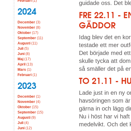
Februari
(1)
guidade oss. Det blev
2024
FRE 22.11 -
December
(3)
GÄDDOR
November
(8)
Oktober
(17)
Idag blev det en ko
September
(11)
Augusti
(11)
testade ett mer outf
Juli
(5)
Det började med ett
Juni
(8)
Maj
(17)
skulle tycka att do
April
(13)
så smäller det på en 
Mars
(1)
Februari
(1)
TO 21.11 - 
2023
Lade just in en ny 
December
(1)
havsöringen som är 
November
(4)
Oktober
(15)
gärna in och lägg din
September
(15)
Nu i höst har vi haf
Augusti
(9)
Juli
(4)
medelvikt. Och det
Juni
(12)