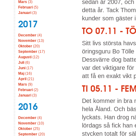
sedan år 2007, och 
Mars
(3)
Februari
(5)
detta år. Tack Thomas
Januari
(3)
kunder som gäster i
2017
TO 07.11 - 
December
(4)
November
(13)
Sitt livs största ha
Oktober
(20)
öringsguru Bo Tölle 
September
(17)
Augusti
(12)
Dessvärre dog batte
Juli
(6)
var det viktigare för
Juni
(17)
Maj
(16)
att få en exakt vikt
April
(21)
Mars
(9)
TI 05.11 - F
Februari
(2)
Januari
(3)
Det kommer in bra m
2016
hela Åland. Och bäs
lyckats. Han drog nä
December
(4)
November
(10)
lördags så fick han
Oktober
(25)
stycken totalt för sä
September
(20)