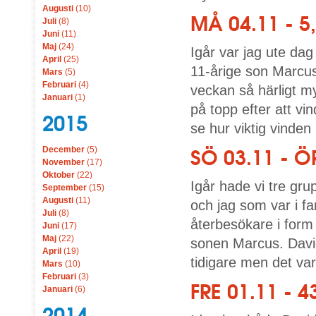
Augusti
(10)
MÅ 04.11 - 5
Juli
(8)
Juni
(11)
Maj
(24)
Igår var jag ute da
April
(25)
11-årige son Marcus
Mars
(5)
Februari
(4)
veckan så härligt my
Januari
(1)
på topp efter att vi
2015
se hur viktig vinden 
December
(5)
SÖ 03.11 - 
November
(17)
Oktober
(22)
Igår hade vi tre gru
September
(15)
Augusti
(11)
och jag som var i fa
Juli
(8)
återbesökare i form
Juni
(17)
Maj
(22)
sonen Marcus. Davi
April
(19)
tidigare men det var 
Mars
(10)
Februari
(3)
FRE 01.11 - 
Januari
(6)
2014