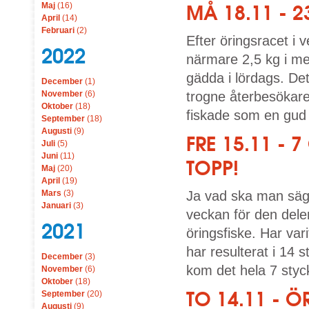
Maj
(16)
MÅ 18.11 - 
April
(14)
Februari
(2)
Efter öringsracet i
2022
närmare 2,5 kg i med
gädda i lördags. De
December
(1)
November
(6)
trogne återbesökaren
Oktober
(18)
fiskade som en gud 
September
(18)
Augusti
(9)
FRE 15.11 -
Juli
(5)
Juni
(11)
TOPP!
Maj
(20)
April
(19)
Mars
(3)
Ja vad ska man säga
Januari
(3)
veckan för den delen
2021
öringsfiske. Har var
har resulterat i 14 
December
(3)
kom det hela 7 styc
November
(6)
Oktober
(18)
TO 14.11 - Ö
September
(20)
Augusti
(9)