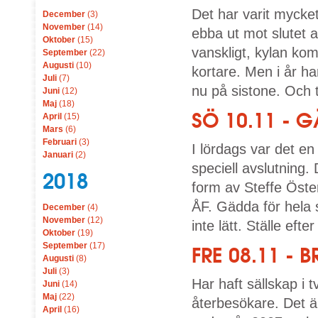
Det har varit mycket
December
(3)
November
(14)
ebba ut mot slutet 
Oktober
(15)
vanskligt, kylan ko
September
(22)
Augusti
(10)
kortare. Men i år h
Juli
(7)
nu på sistone. Och t
Juni
(12)
Maj
(18)
SÖ 10.11 - 
April
(15)
Mars
(6)
Februari
(3)
I lördags var det e
Januari
(2)
speciell avslutning.
2018
form av Steffe Öste
ÅF. Gädda för hela 
December
(4)
November
(12)
inte lätt. Ställe eft
Oktober
(19)
September
(17)
FRE 08.11 - 
Augusti
(8)
Juli
(3)
Har haft sällskap i t
Juni
(14)
Maj
(22)
återbesökare. Det 
April
(16)