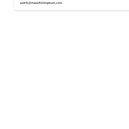
patrik@mapafishingteam.com