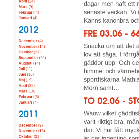
April
(24)
dagar men haft ett 
Mars
(9)
senaste veckan. Vi ä
Februari
(4)
Januari
(4)
Känns kanonbra och 
2012
FRE 03.06 - 
December
(4)
Snacka om att det ä
November
(14)
Oktober
(21)
lov att säga. I förr
September
(25)
gäddor upp! Och det 
Augusti
(14)
Juli
(11)
himmel och värmebö
Juni
(16)
sportfiskarna Math
Maj
(19)
April
(22)
Mörn samt...
Mars
(10)
Februari
(8)
TO 02.06 - S
Januari
(7)
2011
Waow vilket gäddfis
varit riktigt bra, må
December
(9)
dar. Vi har fått myc
November
(18)
Oktober
(21)
är det ingenting so