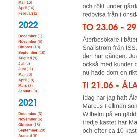
Maj
(16)
och rökt under går
April
(14)
redovisa från i onsd
Februari
(2)
2022
TO 23.06 - 
December
(1)
Återbesökare i båte
November
(6)
Snällström från ISS
Oktober
(18)
September
(18)
den här gången. Jus
Augusti
(9)
också med kunder o
Juli
(5)
Juni
(11)
nu hade dom en rikti
Maj
(20)
April
(19)
TI 21.06 - 
Mars
(3)
Januari
(3)
Idag har jag haft Å
2021
Marcus Fellman som 
Wilhelm på en gäddf
December
(3)
November
(6)
tredje kastet har M
Oktober
(18)
och efter ca 10 kast
September
(20)
Augusti
(9)