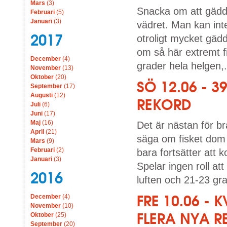
Mars
(3)
Snacka om att gäddf
Februari
(5)
Januari
(3)
vädret. Man kan inte 
2017
otroligt mycket gädd
om så här extremt fi
December
(4)
grader hela helgen,.
November
(13)
Oktober
(20)
SÖ 12.06 -
September
(17)
Augusti
(12)
REKORD
Juli
(6)
Juni
(17)
Maj
(16)
Det är nästan för br
April
(21)
säga om fisket dom 
Mars
(9)
Februari
(2)
bara fortsätter att
Januari
(3)
Spelar ingen roll at
2016
luften och 21-23 gra
FRE 10.06 -
December
(4)
November
(10)
FLERA NYA 
Oktober
(25)
September
(20)