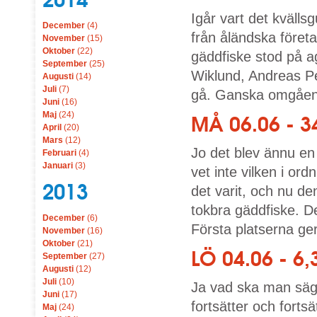
Igår vart det kvälls
December
(4)
från åländska föret
November
(15)
Oktober
(22)
gäddfiske stod på a
September
(25)
Wiklund, Andreas Pe
Augusti
(14)
Juli
(7)
gå. Ganska omgående
Juni
(16)
Maj
(24)
MÅ 06.06 - 
April
(20)
Mars
(12)
Jo det blev ännu en 
Februari
(4)
Januari
(3)
vet inte vilken i o
2013
det varit, och nu de
tokbra gäddfiske. 
December
(6)
Första platserna ger
November
(16)
Oktober
(21)
LÖ 04.06 - 6
September
(27)
Augusti
(12)
Juli
(10)
Ja vad ska man säg
Juni
(17)
fortsätter och fortsä
Maj
(24)