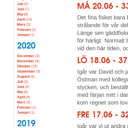
MÅ 20.06 - 3
Juli
(4)
Juni
(7)
Maj
(8)
Det fina fisket bara 
April
(14)
strålande för vår de
Mars
(5)
Februari
(2)
Länge sen gäddfiske
Januari
(1)
för härligt. Normalt
2020
vid den här tiden, o
December
(3)
LÖ 18.06 - 
November
(6)
Oktober
(10)
Igår var David och 
September
(9)
Augusti
(6)
Östman med kollego
Juli
(3)
stycken, och bestäl
Juni
(9)
Maj
(6)
med färjan mitt i da
April
(9)
kom regnet som lova
Mars
(6)
Februari
(1)
FRE 17.06 -
Januari
(1)
2019
Igår var vi ut andr