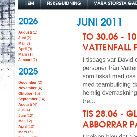
HEM
FISKEGUIDNING
VÅRA STÖRSTA G
2026
JUNI 2011
Augusti
(1)
TO 30.06 - 
Juni
(2)
Maj
(8)
VATTENFALL 
April
(9)
Mars
(1)
I tisdags var Davi
Januari
(1)
personer från Vatten
2025
som fiskat med oss
December
(2)
med teambuilding da
November
(4)
hemlig överraskning
Oktober
(15)
September
(14)
tre...
Augusti
(4)
Juli
(4)
TIS 28.06 -
Juni
(12)
Maj
(12)
ABBORRAR P
April
(13)
Mars
(5)
I helgen blev det g