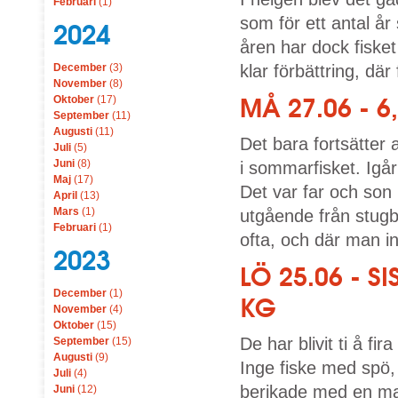
Februari
(1)
som för ett antal å
2024
åren har dock fisket 
December
(3)
klar förbättring, dä
November
(8)
MÅ 27.06 - 6
Oktober
(17)
September
(11)
Augusti
(11)
Det bara fortsätter 
Juli
(5)
Juni
(8)
i sommarfisket. Igår
Maj
(17)
Det var far och son
April
(13)
Mars
(1)
utgående från stugbr
Februari
(1)
ofta, och där man i
2023
LÖ 25.06 - 
December
(1)
KG
November
(4)
Oktober
(15)
De har blivit ti å f
September
(15)
Augusti
(9)
Inge fiske med spö,
Juli
(4)
berikade med en ma
Juni
(12)