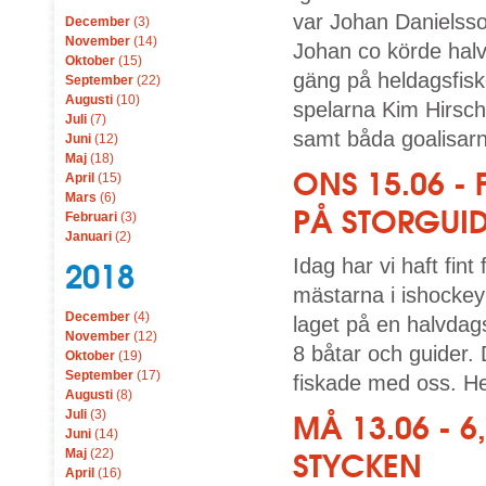
var Johan Danielsso
December
(3)
November
(14)
Johan co körde halv
Oktober
(15)
gäng på heldagsfis
September
(22)
Augusti
(10)
spelarna Kim Hirsch
Juli
(7)
samt båda goalisarn
Juni
(12)
Maj
(18)
ONS 15.06 -
April
(15)
Mars
(6)
PÅ STORGUI
Februari
(3)
Januari
(2)
Idag har vi haft fin
2018
mästarna i ishocke
December
(4)
laget på en halvdags
November
(12)
8 båtar och guider.
Oktober
(19)
September
(17)
fiskade med oss. Hel
Augusti
(8)
Juli
(3)
MÅ 13.06 - 
Juni
(14)
Maj
(22)
STYCKEN
April
(16)