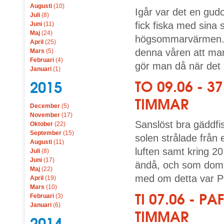
Augusti
(10)
Igår var det en gud
Juli
(8)
fick fiska med sina s
Juni
(11)
Maj
(24)
högsommarvärmen. H
April
(25)
denna våren att man
Mars
(5)
Februari
(4)
gör man då när det b
Januari
(1)
TO 09.06 - 
2015
TIMMAR
December
(5)
November
(17)
Sanslöst bra gäddfi
Oktober
(22)
September
(15)
solen strålade från 
Augusti
(11)
luften samt kring 20
Juli
(8)
Juni
(17)
ändå, och som dom
Maj
(22)
med om detta var Pe
April
(19)
Mars
(10)
TI 07.06 - 
Februari
(3)
Januari
(6)
TIMMAR
2014