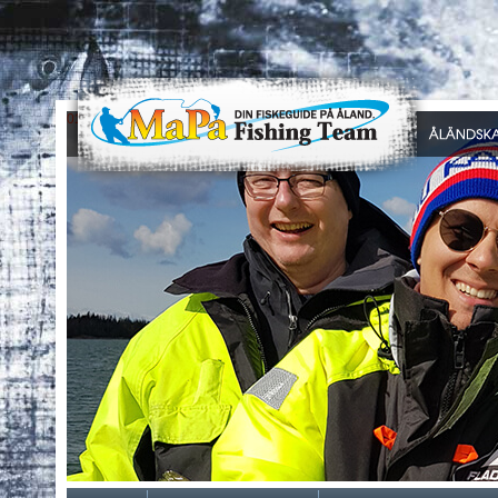
0
1
2
3
4