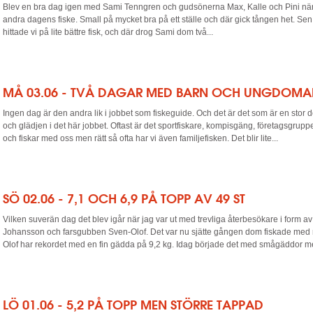
Blev en bra dag igen med Sami Tenngren och gudsönerna Max, Kalle och Pini när 
andra dagens fiske. Small på mycket bra på ett ställe och där gick tången het. Sen
hittade vi på lite bättre fisk, och där drog Sami dom två...
MÅ 03.06 - TVÅ DAGAR MED BARN OCH UNGDOMA
Ingen dag är den andra lik i jobbet som fiskeguide. Och det är det som är en stor
och glädjen i det här jobbet. Oftast är det sportfiskare, kompisgäng, företagsgru
och fiskar med oss men rätt så ofta har vi även familjefisken. Det blir lite...
SÖ 02.06 - 7,1 OCH 6,9 PÅ TOPP AV 49 ST
Vilken suverän dag det blev igår när jag var ut med trevliga återbesökare i form a
Johansson och farsgubben Sven-Olof. Det var nu sjätte gången dom fiskade med 
Olof har rekordet med en fin gädda på 9,2 kg. Idag började det med smågäddor men
LÖ 01.06 - 5,2 PÅ TOPP MEN STÖRRE TAPPAD