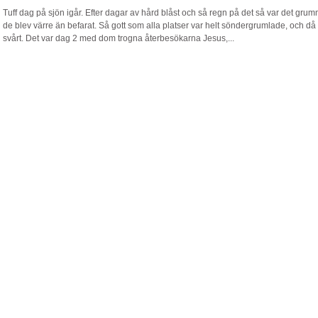
Tuff dag på sjön igår. Efter dagar av hård blåst och så regn på det så var det grum
de blev värre än befarat. Så gott som alla platser var helt söndergrumlade, och då bli
svårt. Det var dag 2 med dom trogna återbesökarna Jesus,...