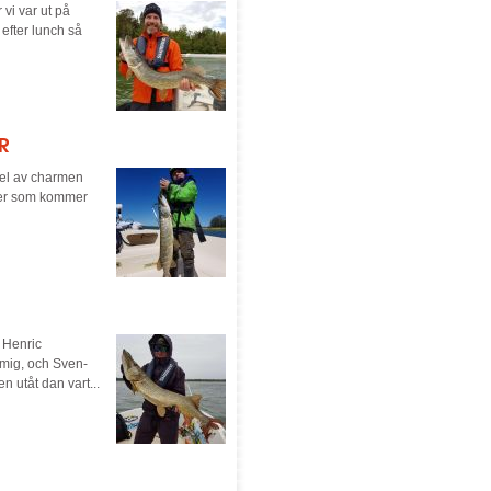
vi var ut på
 efter lunch så
R
 del av charmen
pper som kommer
v Henric
mig, och Sven-
 utåt dan vart...