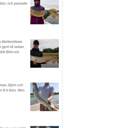
sedan, och passade
na återbesökare
 gjort så sedan
rik Blixt och
tman, Björn och
n 8,4 kilos. Men