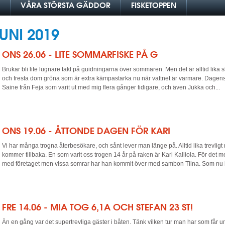
VÅRA STÖRSTA GÄDDOR
FISKETOPPEN
UNI 2019
ONS 26.06 - LITE SOMMARFISKE PÅ G
Brukar bli lite lugnare takt på guidningarna över sommaren. Men det är alltid lika 
och fresta dom gröna som är extra kämpastarka nu när vattnet är varmare. Dagens
Saine från Feja som varit ut med mig flera gånger tidigare, och även Jukka och...
ONS 19.06 - ÅTTONDE DAGEN FÖR KARI
Vi har många trogna återbesökare, och sånt lever man länge på. Alltid lika trevligt
kommer tillbaka. En som varit oss trogen 14 år på raken är Kari Kalliola. För det
med företaget men vissa somrar har han kommit över med sambon Tiina. Som nu i.
FRE 14.06 - MIA TOG 6,1A OCH STEFAN 23 ST!
Än en gång var det supertrevliga gäster i båten. Tänk vilken tur man har som får