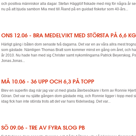
och positiva människor alla dagar. Stefan Hägglöf fiskade med mig för några år 
nu på att bjuda sambon Mia med till Åland på en guidad fisketur som 40-års...
ONS 12.06 - BRA MEDELVIKT MED STÖRSTA PÅ 6,6 KG
Härligt gäng i båten dom senaste två dagarna. Det var en av våra allra mest trog
som gästade. Nämligen Thomas Bratt som kommer minst en gång om året, och har
år 2010. Nu hade han med sig Christer samt nykomlingarna Patrick Beyerskog, Pat
Jonas.Jonas...
MÅ 10.06 - 36 UPP OCH 6,3 PÅ TOPP
Blev en superfin dag när jag var ut med glada återbesökare i form av Ronnie Hjer
Göran. Det var nu sjätte gången dom gästade mig, och Ronnie ligger i topp med si
idag fick han inte största trots att det var hans födelsedag. Det var...
SÖ 09.06 - TRE AV FYRA SLOG PB