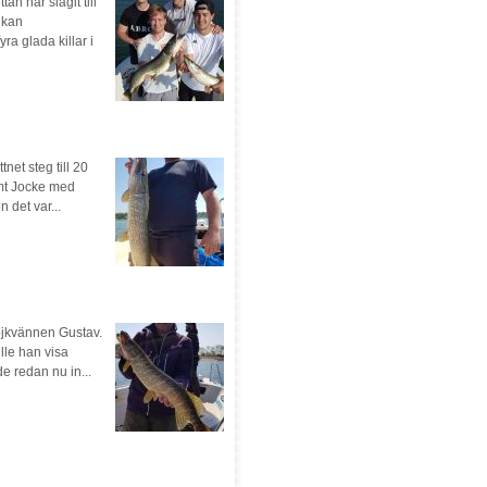
n har slagit till
 kan
a glada killar i
et steg till 20
mt Jocke med
 det var...
ojkvännen Gustav.
lle han visa
e redan nu in...