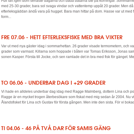
Full fart igen dom senaste dagarna och båda båtarna ute på körningar. Sommarhetta
med 25-30 grader, bara sol svaga vindar och vattentemp uppåt 20 grader. Men då
efterleksgäddan ändå vara på hugget. Bara man hittar på dom. Hasse var ut med fyr
form...
FRE 07.06 - HETT EFTERLEKSFISKE MED BRA VIKTER
Var ut med nya gäster idag i sommarhettan. 26 grader visade termometern, och vattn
grader som varmast. Killarna som hoppade i båten var Tomas Eriksson, Jonas sa
sonen Kasper. Första till Jocke, och sen ramlade det in bra med fisk för gänget. Men
TO 06.06 - UNDERBAR DAG I +29 GRADER
Vi hade en alldeles underbar dag idag med Ragge Malmberg, dottern Lina och p
Ragge är en mycket trogen återbesökare som fiskat med mig sedan år 2004. Nu vi
Ålandsfisket för Lina och Gustav för första gången. Men inte den sista. För vi bokad
TI 04.06 - 46 PÅ TVÅ DAR FÖR SAMIS GÄNG