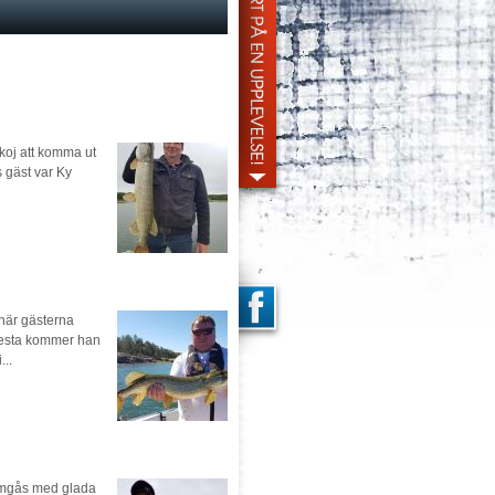
skoj att komma ut
 gäst var Ky
 när gästerna
 mesta kommer han
..
 umgås med glada