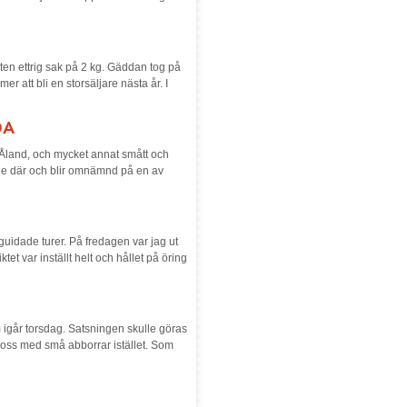
ten ettrig sak på 2 kg. Gäddan tog på
r att bli en storsäljare nästa år. I
DA
n Åland, och mycket annat smått och
enne där och blir omnämnd på en av
 guidade turer. På fredagen var jag ut
t var inställt helt och hållet på öring
 igår torsdag. Satsningen skulle göras
oss med små abborrar istället. Som