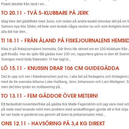
Fisket skedde från land i en...
TO 20.11 - TVÅ 5-KLUBBARE PÅ JERK
Idag blev det gäddfiske med Jussi, och redan på andra kastet smockar det på en li
Salmos nya lilla Slider, ett bete som testats några veckor nu och som troligtvis komme
alla fall har den...
TI 18.11 - FRÅN ÅLAND PÅ FISKEJOURNALENS HEMSI
Kika in på fiskejournalens hemsida. Där finns lite skrivet om en 100-klubbare frå
gott förstås. Har du själv fått gädda över 100 cm, rapportera gärna in den till Sv
Sveriges mest lästa fiskesidor. Vi har lagt in...
LÖ 15.11 - KNUSSIN DRAR 106 CM GUIDEGÄDDA
Det är upp och ner i fiskebranschen just nu. I alla fall på fredagens och lördagens
med de tre svenska killarna Loke Hallberg, Jens Johansson och Lars Markgren. Sikte
men det blev tyvärr en nolltaxering på...
TO 13.11 - FEM GÄDDOR ÖVER METERN!
Ett fantastiskt novemberfiske på gädda fick Matte Fagerström och jag vara med om
på mete med levande mört men problem med anskaffningen gjorde att vi fick nöja 
tur var hade vi garderat oss genom att även ta jerkarsenalen med...
ONS 12.11 - HAVSÖRING PÅ 3,4 KG DIREKT