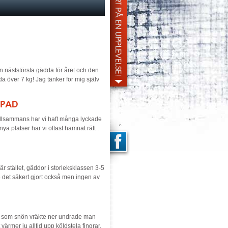
in näststörsta gädda för året och den
 över 7 kg! Jag tänker för mig själv
PPAD
 Tillsammans har vi haft många lyckade
ya platser har vi oftast hamnat rätt .
 stället, gäddor i storleksklassen 3-5
de det säkert gjort också men ingen av
igt som snön vräkte ner undrade man
ärmer ju alltid upp köldstela fingrar.