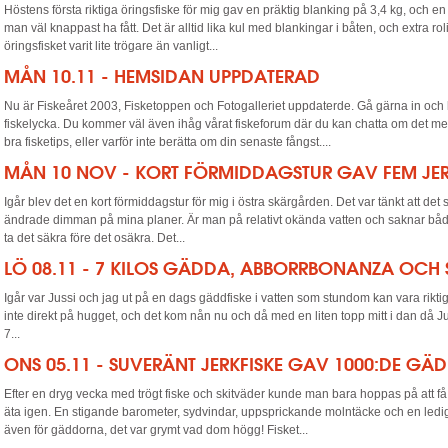
Höstens första riktiga öringsfiske för mig gav en präktig blanking på 3,4 kg, och 
man väl knappast ha fått. Det är alltid lika kul med blankingar i båten, och extra rol
öringsfisket varit lite trögare än vanligt...
MÅN 10.11 - HEMSIDAN UPPDATERAD
Nu är Fiskeåret 2003, Fisketoppen och Fotogalleriet uppdaterde. Gå gärna in och l
fiskelycka. Du kommer väl även ihåg vårat fiskeforum där du kan chatta om det me
bra fisketips, eller varför inte berätta om din senaste fångst....
MÅN 10 NOV - KORT FÖRMIDDAGSTUR GAV FEM J
Igår blev det en kort förmiddagstur för mig i östra skärgården. Det var tänkt att det 
ändrade dimman på mina planer. Är man på relativt okända vatten och saknar båd
ta det säkra före det osäkra. Det...
LÖ 08.11 - 7 KILOS GÄDDA, ABBORRBONANZA OCH 
Igår var Jussi och jag ut på en dags gäddfiske i vatten som stundom kan vara rikt
inte direkt på hugget, och det kom nån nu och då med en liten topp mitt i dan då J
7...
ONS 05.11 - SUVERÄNT JERKFISKE GAV 1000:DE GÄ
Efter en dryg vecka med trögt fiske och skitväder kunde man bara hoppas på att få
äta igen. En stigande barometer, sydvindar, uppsprickande molntäcke och en ledig
även för gäddorna, det var grymt vad dom högg! Fisket...