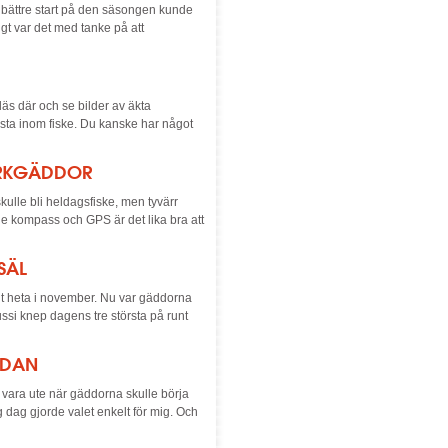
en bättre start på den säsongen kunde
igt var det med tanke på att
äs där och se bilder av äkta
sta inom fiske. Du kanske har något
ERKGÄDDOR
skulle bli heldagsfiske, men tyvärr
e kompass och GPS är det lika bra att
SÄL
igt heta i november. Nu var gäddorna
ussi knep dagens tre största på runt
DDAN
 vara ute när gäddorna skulle börja
 dag gjorde valet enkelt för mig. Och