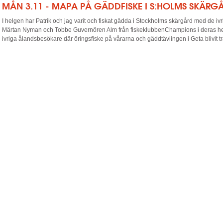
MÅN 3.11 - MAPA PÅ GÄDDFISKE I S:HOLMS SKÄRG
I helgen har Patrik och jag varit och fiskat gädda i Stockholms skärgård med de iv
Märtan Nyman och Tobbe Guvernören Alm från fiskeklubbenChampions i deras he
ivriga ålandsbesökare där öringsfiske på vårarna och gäddtävlingen i Geta blivit tra