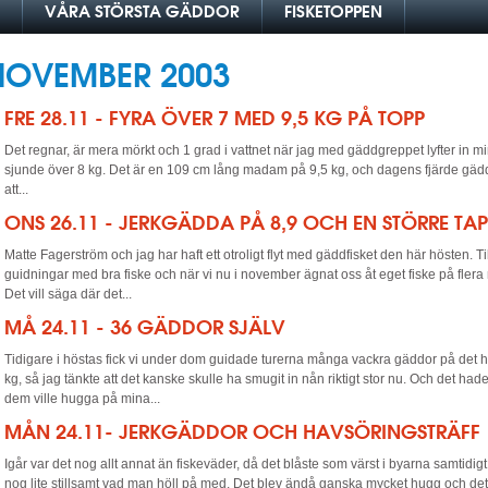
VÅRA STÖRSTA GÄDDOR
FISKETOPPEN
NOVEMBER 2003
FRE 28.11 - FYRA ÖVER 7 MED 9,5 KG PÅ TOPP
Det regnar, är mera mörkt och 1 grad i vattnet när jag med gäddgreppet lyfter in m
sjunde över 8 kg. Det är en 109 cm lång madam på 9,5 kg, och dagens fjärde gädda
att...
ONS 26.11 - JERKGÄDDA PÅ 8,9 OCH EN STÖRRE TA
Matte Fagerström och jag har haft ett otroligt flyt med gäddfisket den här hösten.
guidningar med bra fiske och när vi nu i november ägnat oss åt eget fiske på flera n
Det vill säga där det...
MÅ 24.11 - 36 GÄDDOR SJÄLV
Tidigare i höstas fick vi under dom guidade turerna många vackra gäddor på det här
kg, så jag tänkte att det kanske skulle ha smugit in nån riktigt stor nu. Och det ha
dem ville hugga på mina...
MÅN 24.11- JERKGÄDDOR OCH HAVSÖRINGSTRÄFF
Igår var det nog allt annat än fiskeväder, då det blåste som värst i byarna samtid
nog lite stillsamt vad man höll på med. Det blev ändå ganska mycket hugg och det v