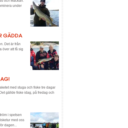
eas och Mackan.
 dominera under
AR GÄDDA
n. Det är från
 över att få sig
DAG!
ketet med stuga och fiske tre dagar
Det gällde fiske idag, på fredag och
tröm i spetsen
fisketur med oss
ör dagen...