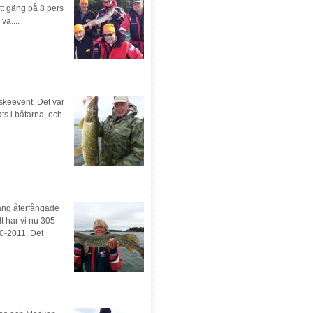
tt gäng på 8 pers
va....
skeevent. Det var
ts i båtarna, och
 gäng återfångade
t har vi nu 305
0-2011. Det