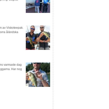
rm av Viskoteepak.
norra åländska
ens varmaste dag
jiggarna. Har nog