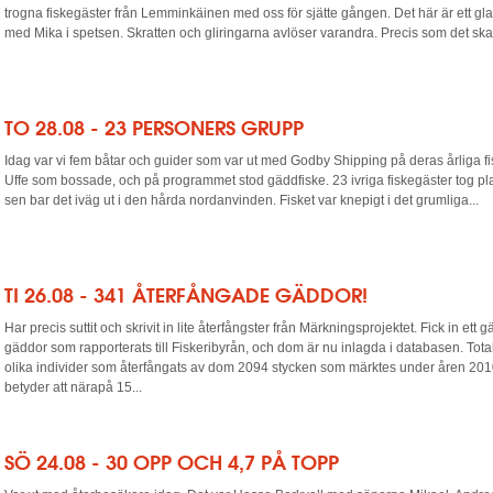
trogna fiskegäster från Lemminkäinen med oss för sjätte gången. Det här är ett gla
med Mika i spetsen. Skratten och gliringarna avlöser varandra. Precis som det ska 
TO 28.08 - 23 PERSONERS GRUPP
Idag var vi fem båtar och guider som var ut med Godby Shipping på deras årliga fi
Uffe som bossade, och på programmet stod gäddfiske. 23 ivriga fiskegäster tog pla
sen bar det iväg ut i den hårda nordanvinden. Fisket var knepigt i det grumliga...
TI 26.08 - 341 ÅTERFÅNGADE GÄDDOR!
Har precis suttit och skrivit in lite återfångster från Märkningsprojektet. Fick in ett
gäddor som rapporterats till Fiskeribyrån, och dom är nu inlagda i databasen. Total
olika individer som återfångats av dom 2094 stycken som märktes under åren 201
betyder att närapå 15...
SÖ 24.08 - 30 OPP OCH 4,7 PÅ TOPP