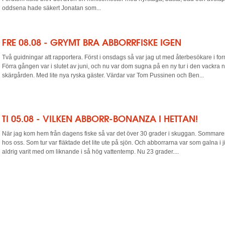
oddsena hade säkert Jonatan som...
FRE 08.08 - GRYMT BRA ABBORRFISKE IGEN
Två guidningar att rapportera. Först i onsdags så var jag ut med återbesökare i fo
Förra gången var i slutet av juni, och nu var dom sugna på en ny tur i den vackra 
skärgården. Med lite nya ryska gäster. Värdar var Tom Pussinen och Ben...
TI 05.08 - VILKEN ABBORR-BONANZA I HETTAN!
När jag kom hem från dagens fiske så var det över 30 grader i skuggan. Sommar
hos oss. Som tur var fläktade det lite ute på sjön. Och abborrarna var som galna i 
aldrig varit med om liknande i så hög vattentemp. Nu 23 grader....