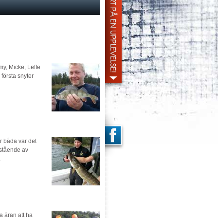
my, Micke, Leffe
första snyter
ör båda var det
estående av
.
a äran att ha