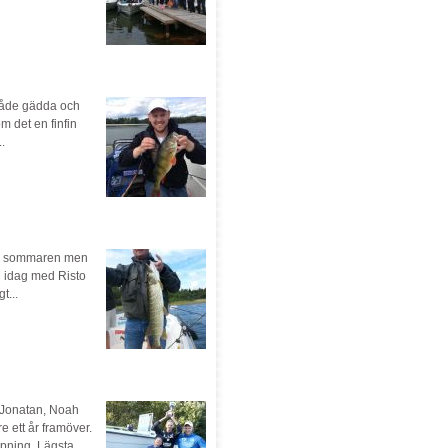
 både gädda och
 det en finfin
.
över sommaren men
ch idag med Risto
t...
, Jonatan, Noah
e ett år framöver.
ppning. Lägsta