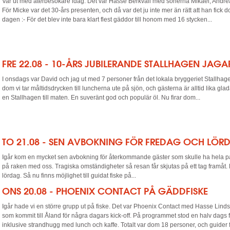
Var ut med återbesökare idag. Det var Hasse Berkvall med sönerna Mikael, Andr
För Micke var det 30-års presenten, och då var det ju inte mer än rätt att han fick
dagen :- För det blev inte bara klart flest gäddor till honom med 16 stycken...
FRE 22.08 - 10-ÅRS JUBILERANDE STALLHAGEN JAG
I onsdags var David och jag ut med 7 personer från det lokala bryggeriet Stallhage
dom vi tar måltidsdrycken till luncherna ute på sjön, och gästerna är alltid lika glada
en Stallhagen till maten. En suveränt god och populär öl. Nu firar dom...
TO 21.08 - SEN AVBOKNING FÖR FREDAG OCH LÖR
Igår kom en mycket sen avbokning för återkommande gäster som skulle ha hela pa
på raken med oss. Tragiska omständigheter så resan får skjutas på ett tag framåt. 
lördag. Så nu finns möjlighet till guidat fiske på...
ONS 20.08 - PHOENIX CONTACT PÅ GÄDDFISKE
Igår hade vi en större grupp ut på fiske. Det var Phoenix Contact med Hasse Linds
som kommit till Åland för några dagars kick-off. På programmet stod en halv dags 
inklusive strandhugg med lunch och kaffe. Totalt var dom 18 personer, och guider f