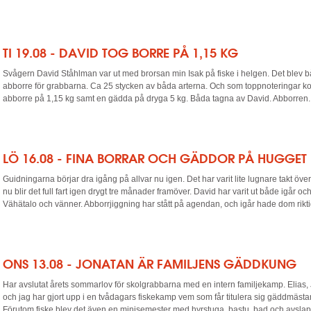
TI 19.08 - DAVID TOG BORRE PÅ 1,15 KG
Svågern David Ståhlman var ut med brorsan min Isak på fiske i helgen. Det blev
abborre för grabbarna. Ca 25 stycken av båda arterna. Och som toppnoteringar kom
abborre på 1,15 kg samt en gädda på dryga 5 kg. Båda tagna av David. Abborren..
LÖ 16.08 - FINA BORRAR OCH GÄDDOR PÅ HUGGET
Guidningarna börjar dra igång på allvar nu igen. Det har varit lite lugnare takt 
nu blir det full fart igen drygt tre månader framöver. David har varit ut både igår o
Vähätalo och vänner. Abborrjiggning har stått på agendan, och igår hade dom riktig
ONS 13.08 - JONATAN ÄR FAMILJENS GÄDDKUNG
Har avslutat årets sommarlov för skolgrabbarna med en intern familjekamp. Elias
och jag har gjort upp i en tvådagars fiskekamp vem som får titulera sig gäddmästar
Förutom fiske blev det även en minisemester med hyrstuga, bastu, bad och avsla