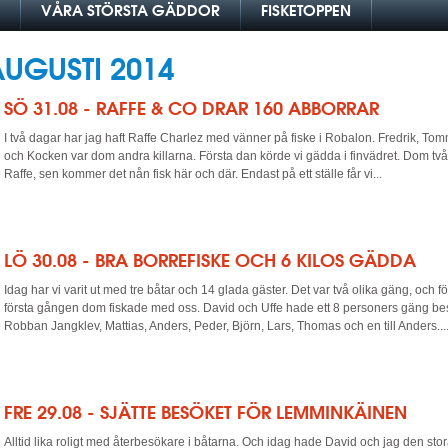
VÅRA STÖRSTA GÄDDOR
FISKETOPPEN
UGUSTI 2014
SÖ 31.08 - RAFFE & CO DRAR 160 ABBORRAR
I två dagar har jag haft Raffe Charlez med vänner på fiske i Robalon. Fredrik, Tom
och Kocken var dom andra killarna. Första dan körde vi gädda i finvädret. Dom två 
Raffe, sen kommer det nån fisk här och där. Endast på ett ställe får vi...
LÖ 30.08 - BRA BORREFISKE OCH 6 KILOS GÄDDA
Idag har vi varit ut med tre båtar och 14 glada gäster. Det var två olika gäng, och f
första gången dom fiskade med oss. David och Uffe hade ett 8 personers gäng b
Robban Jangklev, Mattias, Anders, Peder, Björn, Lars, Thomas och en till Anders...
FRE 29.08 - SJÄTTE BESÖKET FÖR LEMMINKÄINEN
Alltid lika roligt med återbesökare i båtarna. Och idag hade David och jag den stor