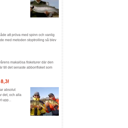
 både att pröva med spinn och vanlig
ade med metoden stoptrolling så blev
 vårens makalösa fisketurer där den
r till det senaste abborrfisket som
8,3!
ar absolut
r det, och alla
t upp...