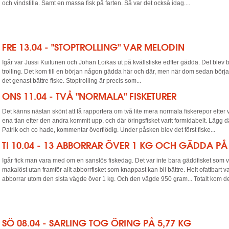
och vindstilla. Samt en massa fisk på farten. Så var det också idag....
FRE 13.04 - "STOPTROLLING" VAR MELODIN
Igår var Jussi Kuitunen och Johan Loikas ut på kvällsfiske edfter gädda. Det blev
trolling. Det kom till en början någon gädda här och där, men när dom sedan börj
det genast bättre fiske. Stoptrolling är precis som...
ONS 11.04 - TVÅ "NORMALA" FISKETURER
Det känns nästan skönt att få rapportera om två lite mera normala fiskerepor efter
ena tian efter den andra kommit upp, och där öringsfisket varit formidabelt. Lägg dä
Patrik och co hade, kommentar överflödig. Under påsken blev det först fiske...
TI 10.04 - 13 ABBORRAR ÖVER 1 KG OCH GÄDDA PÅ 
Igår fick man vara med om en sanslös fiskedag. Det var inte bara gäddfisket som v
makalöst utan framför allt abborrfisket som knappast kan bli bättre. Helt ofattbart va
abborrar utom den sista vägde över 1 kg. Och den vägde 950 gram... Totalt kom de
SÖ 08.04 - SARLING TOG ÖRING PÅ 5,77 KG