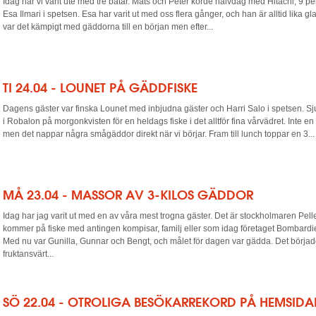
Idag har vi varit ute med tre båtar. Mats och Peter körde halvdag med Hitachi, 9 p
Esa Ilmari i spetsen. Esa har varit ut med oss flera gånger, och han är alltid lika gl
var det kämpigt med gäddorna till en början men efter...
TI 24.04 - LOUNET PÅ GÄDDFISKE
Dagens gäster var finska Lounet med inbjudna gäster och Harri Salo i spetsen. Sj
i Robalon på morgonkvisten för en heldags fiske i det alltför fina vårvädret. Inte e
men det nappar några smågäddor direkt när vi börjar. Fram till lunch toppar en 3...
MÅ 23.04 - MASSOR AV 3-KILOS GÄDDOR
Idag har jag varit ut med en av våra mest trogna gäster. Det är stockholmaren Pel
kommer på fiske med antingen kompisar, familj eller som idag företaget Bombardie
Med nu var Gunilla, Gunnar och Bengt, och målet för dagen var gädda. Det börja
fruktansvärt...
SÖ 22.04 - OTROLIGA BESÖKARREKORD PÅ HEMSIDA