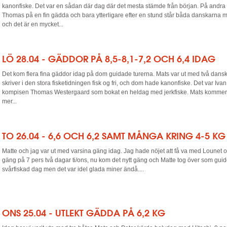
kanonfiske. Det var en sådan där dag där det mesta stämde från början. På andra 
Thomas på en fin gädda och bara ytterligare efter en stund står båda danskarna
och det är en mycket...
LÖ 28.04 - GÄDDOR PÅ 8,5-8,1-7,2 OCH 6,4 IDAG
Det kom flera fina gäddor idag på dom guidade turerna. Mats var ut med två dansk
skriver i den stora fisketidningen fisk og fri, och dom hade kanonfiske. Det var Iv
kompisen Thomas Westergaard som bokat en heldag med jerkfiske. Mats kommer 
mer...
TO 26.04 - 6,6 OCH 6,2 SAMT MÅNGA KRING 4-5 KG
Matte och jag var ut med varsina gäng idag. Jag hade nöjet att få va med Lounet 
gäng på 7 pers två dagar ti/ons, nu kom det nytt gäng och Matte tog över som guid
svårfiskad dag men det var idel glada miner ändå....
ONS 25.04 - UTLEKT GÄDDA PÅ 6,2 KG