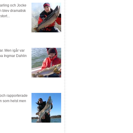
Sarling och Jocke
en blev dramatisk
ort...
gar. Men igår var
na Ingmar Dahlin
 och rapporterade
ten som helst men