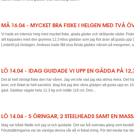
MÅ 16.04 - MYCKET BRA FISKE I HELGEN MED TVÅ Ö
Vi hade en intensiv helg med mycket fiske, glada gäster och strålande väder. Fiske
allt toppades med den grymma 12,3 kilos gäddan som jag fick äran att guida upp 
Lindelöf på lördagen. Andreas hade fått sina första gäddor nånsin på morgonen, oc
LÖ 14.04 - IDAG GUIDADE VI UPP EN GÄDDA PÅ 12,
Det är helt otroligt fiske den här våren. Jag vet inte vad jag ska skriva mera. Det h
turer, och fisket är helt sanslöst. Idag fick jag den stora glädjen att guida upp en 1
gäst. Gäddan vägde hela 12,3 kg och mätte 118 cm. Den...
LÖ 14.04 - 5 ÖRINGAR, 2 STEELHEADS SAMT EN MA
Idag var både Matte och jag ut och guidade. Det var två svenska gäng som beställt
Förutsättningarna var de vanliga denna vår då vi fiskat öring. För det mesta har de