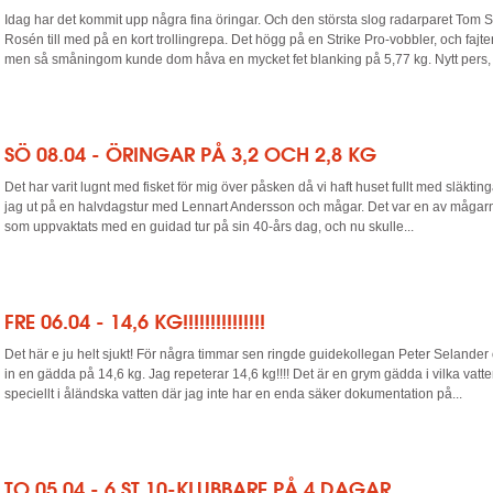
Idag har det kommit upp några fina öringar. Och den största slog radarparet Tom 
Rosén till med på en kort trollingrepa. Det högg på en Strike Pro-vobbler, och fajt
men så småningom kunde dom håva en mycket fet blanking på 5,77 kg. Nytt pers, st
SÖ 08.04 - ÖRINGAR PÅ 3,2 OCH 2,8 KG
Det har varit lugnt med fisket för mig över påsken då vi haft huset fullt med släktin
jag ut på en halvdagstur med Lennart Andersson och mågar. Det var en av mågar
som uppvaktats med en guidad tur på sin 40-års dag, och nu skulle...
FRE 06.04 - 14,6 KG!!!!!!!!!!!!!!!
Det här e ju helt sjukt! För några timmar sen ringde guidekollegan Peter Selander
in en gädda på 14,6 kg. Jag repeterar 14,6 kg!!!! Det är en grym gädda i vilka vat
speciellt i åländska vatten där jag inte har en enda säker dokumentation på...
TO 05.04 - 6 ST 10-KLUBBARE PÅ 4 DAGAR