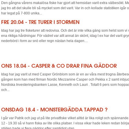
Den gångna vårens makalösa fiske har gjort att hemsidan varit extra välbesökt. Men
jag tro att det skulle bli så mycket som det varit. Var in och kollade statistiken igår oc
har legat på 7-800 unika...
FRE 20.04 - TRE TURER I STORMEN
Idag har jag tre fisketurer att redovisa. Och det är inte vilka gäng som helst som vi 
ena riktiga hårdningar. För vädret var allt annat än skönt, idag t ex har det varit gr
nederbörd i form av snö eller regn nästan hela dagen....
ONS 18.04 - CASPER & CO DRAR FINA GÄDDOR
Idag har jag varit ut med Casper Grönblom som är en av våra mest trogna återbe
gången kom han med firman Nordic Mezzanine Casper och Pekka x 2 samt inbjud
Nordiska Investeringsbanken Lasse, Kenneth och Lauri . Totalt 6 pers som hoppa
och...
ONSDAG 18.4 - MONSTERGÄDDA TAPPAD ?
I går var Patrik och jag ut på lite privatfiske vilket alltid är lika roligt och spännande
12 - 19.30 så vi hann fiska av lite olika platser. I vissa vikar hade leken redan börja
ställen hade vi flera gäddor efter samtidigt utan...