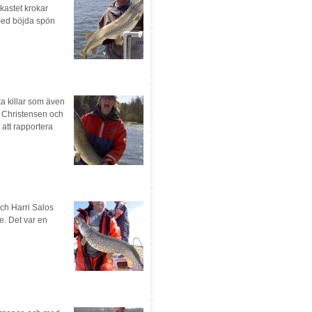
kastet krokar
 med böjda spön
a killar som även
an Christensen och
att rapportera
och Harri Salos
e. Det var en