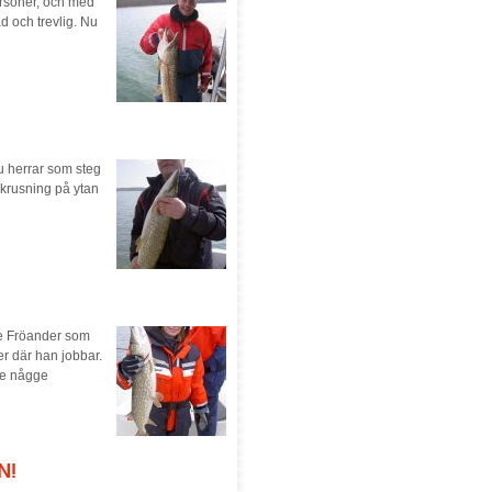
ersoner, och med
ad och trevlig. Nu
u herrar som steg
n krusning på ytan
le Fröander som
r där han jobbar.
de någge
N!