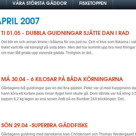
VÅRA STÖRSTA GÄDDOR
FISKETOPPEN
PRIL 2007
TI 01.05 - DUBBLA GUIDNINGAR SJÄTTE DAN I RAD
Det blir en och annan timme i båtarna för oss just nu. Och vi trivs som fiskarna i v
fisket varit lite väl kämpigt på sista tiden. Men det har kommit upp bra med finingar
om man fått gnata upp varenda gädda. Troligtvis är det...
MÅ 30.04 - 6 KILOSAR PÅ BÅDA KÖRNINGARNA
Gårdagens två guidningar gav en del fina gäddor. Peter var ut med Karppinens d
hann köra ett kortare pass innan flyget hem skulle gå. Dom största var två kring 3,
toppen 6,2 kg tagen av ena sonen Antti på en Bomber 16A böcklingen. Det...
SÖN 29.04 -SUPERBRA GÄDDFISKE
Gårdagens guidning med danskarna Ivan Christensen och Thomas Westergaard 