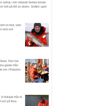
 aldrig i min vildaste fantasi kunde
h höll på föll av stolen. Snittet i april
varit ut med, utan
ym vind och
sökare. Den här
na gäster från
de ner i Robalon
. Vi fiskade från kl
t och på flera