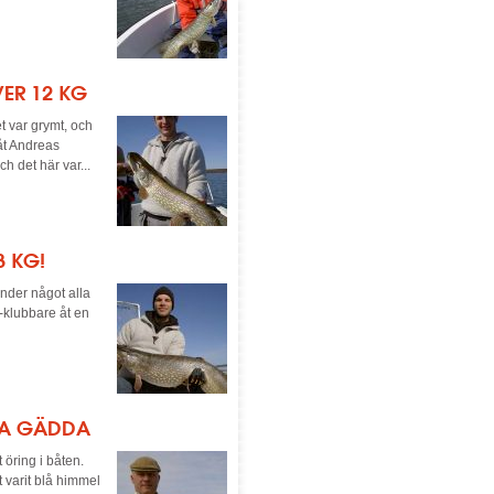
VER 12 KG
t var grymt, och
åt Andreas
h det här var...
3 KG!
änder något alla
0-klubbare åt en
SSA GÄDDA
 öring i båten.
t varit blå himmel