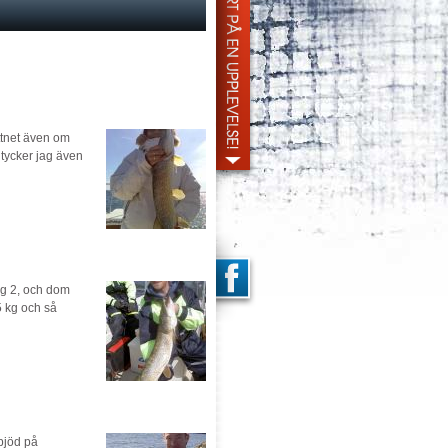
attnet även om
 tycker jag även
ag 2, och dom
5 kg och så
bjöd på