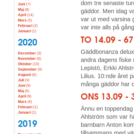
dom tre senaste tur
Juni
(7)
Maj
(8)
gäddor. Men idag va
April
(14)
var ut med varsina 
Mars
(5)
Februari
(2)
var inte alls på gång
Januari
(1)
TO 14.09 - 6
2020
Gäddbonanza deluxe
December
(3)
November
(6)
andra dagens fiske
Oktober
(10)
Lepistö, Erkki Ahls
September
(9)
Augusti
(6)
Lilius. 10:nde året
Juli
(3)
många gäddor har de
Juni
(9)
Maj
(6)
ONS 13.09 - 
April
(9)
Mars
(6)
Februari
(1)
Ännu en toppendag 
Januari
(1)
Ahlström som var hä
2019
barnbarn Anton kom 
tillsammans med vä