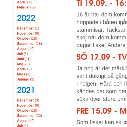
TI 19.09. - 
April
(14)
Februari
(2)
16 år har dom komm
2022
hoppade i båten igår
December
(1)
stammisar. Tacksam ä
November
(6)
skoj när dom kommer
Oktober
(18)
September
(18)
dagar fiske. Anders
Augusti
(9)
Juli
(5)
SÖ 17.09 - 
Juni
(11)
Maj
(20)
Ja nog är det märkli
April
(19)
Mars
(3)
varit duktigt på gån
Januari
(3)
i helgen. Hård och r
2021
kändes det som det 
söka över stora om
December
(3)
November
(6)
FRE 15.09 -
Oktober
(18)
September
(20)
Augusti
(9)
Som fisket kan skilja
Juli
(4)