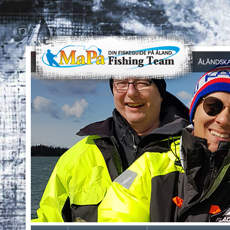
0
1
2
3
4