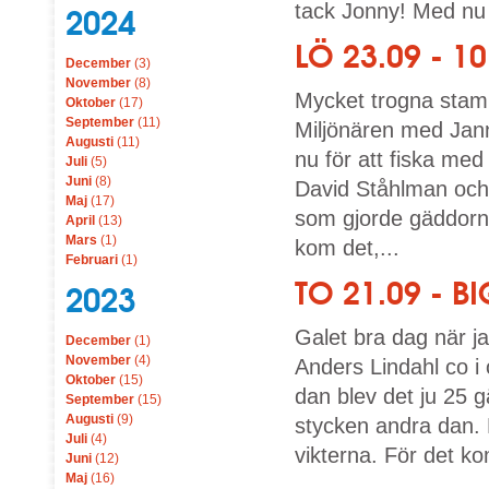
tack Jonny! Med nu
2024
LÖ 23.09 - 
December
(3)
November
(8)
Mycket trogna stam
Oktober
(17)
September
(11)
Miljönären med Jan
Augusti
(11)
nu för att fiska med
Juli
(5)
Juni
(8)
David Ståhlman och 
Maj
(17)
som gjorde gäddorn
April
(13)
Mars
(1)
kom det,...
Februari
(1)
TO 21.09 - 
2023
Galet bra dag när j
December
(1)
November
(4)
Anders Lindahl co i
Oktober
(15)
dan blev det ju 25 
September
(15)
Augusti
(9)
stycken andra dan.
Juli
(4)
vikterna. För det ko
Juni
(12)
Maj
(16)