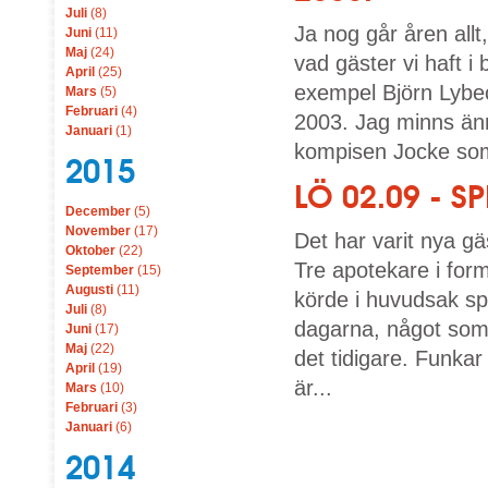
Juli
(8)
Ja nog går åren allt
Juni
(11)
Maj
(24)
vad gäster vi haft i
April
(25)
exempel Björn Lybe
Mars
(5)
Februari
(4)
2003. Jag minns än
Januari
(1)
kompisen Jocke som 
2015
LÖ 02.09 - 
December
(5)
November
(17)
Det har varit nya g
Oktober
(22)
Tre apotekare i for
September
(15)
Augusti
(11)
körde i huvudsak sp
Juli
(8)
dagarna, något som 
Juni
(17)
Maj
(22)
det tidigare. Funka
April
(19)
är...
Mars
(10)
Februari
(3)
Januari
(6)
2014