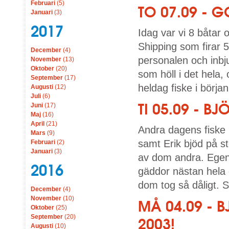
Februari
(5)
TO 07.09 - 
Januari
(3)
2017
Idag var vi 8 båtar
Shipping som firar 5
December
(4)
personalen och inbju
November
(13)
Oktober
(20)
som höll i det hela,
September
(17)
heldag fiske i början
Augusti
(12)
Juli
(6)
TI 05.09 - B
Juni
(17)
Maj
(16)
April
(21)
Andra dagens fiske
Mars
(9)
samt Erik bjöd på s
Februari
(2)
Januari
(3)
av dom andra. Egentl
2016
gäddor nästan hela
dom tog så dåligt. S
December
(4)
November
(10)
MÅ 04.09 - 
Oktober
(25)
September
(20)
2003!
Augusti
(10)