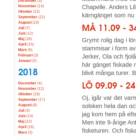
December
(3)
Chapelle. Anders Lil
November
(14)
Oktober
(15)
kärngänget som nu f
September
(22)
Augusti
(10)
MÅ 11.09 - 3
Juli
(7)
Juni
(12)
Maj
(18)
Grymt rolig dag i lö
April
(15)
stammisar i form a
Mars
(6)
Februari
(3)
Jerker, Ola och fjo
Januari
(2)
här gänget fiskade 
2018
blivit många turer. 
LÖ 09.09 - 
December
(4)
November
(12)
Oktober
(19)
Oj, igår var det va
September
(17)
solsken hela dan o
Augusti
(8)
Juli
(3)
jag kom hem på efte
Juni
(14)
Men inte 9-årige An
Maj
(22)
April
(16)
fisketuren. Och fiska
Mars
(3)