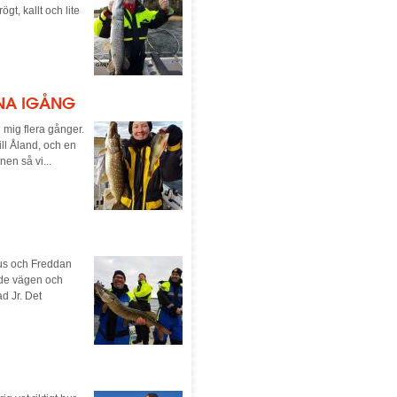
ögt, kallt och lite
RNA IGÅNG
 mig flera gånger.
ll Åland, och en
en så vi...
nus och Freddan
ade vägen och
d Jr. Det