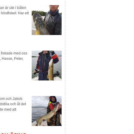
an är ute i båten
östfisket. Har ett
u fiskade med oss
, Hasse, Peter,
 Tom och Jakob
tilla och åt det
ade med att