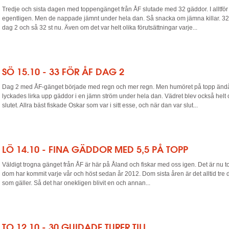
Tredje och sista dagen med toppengänget från ÅF slutade med 32 gäddor. I alltför 
egentligen. Men de nappade jämnt under hela dan. Så snacka om jämna killar. 32 
dag 2 och så 32 st nu. Även om det var helt olika förutsättningar varje...
SÖ 15.10 - 33 FÖR ÅF DAG 2
Dag 2 med ÅF-gänget började med regn och mer regn. Men humöret på topp ändå,
lyckades lirka upp gäddor i en jämn ström under hela dan. Vädret blev också helt
slutet. Allra bäst fiskade Oskar som var i sitt esse, och när dan var slut...
LÖ 14.10 - FINA GÄDDOR MED 5,5 PÅ TOPP
Väldigt trogna gänget från ÅF är här på Åland och fiskar med oss igen. Det är nu to
dom har kommit varje vår och höst sedan år 2012. Dom sista åren är det alltid tre
som gäller. Så det har onekligen blivit en och annan...
TO 12.10 - 30 GUIDADE TURER TILL