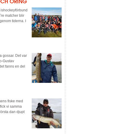
OCH ÖRING
s ishockeyförbund
re matcher blir
genom tiderna. I
a gossar. Det var
Bo-Gustav
det fanns en del
gens fiske med
fick vi samma
Första dan djupt