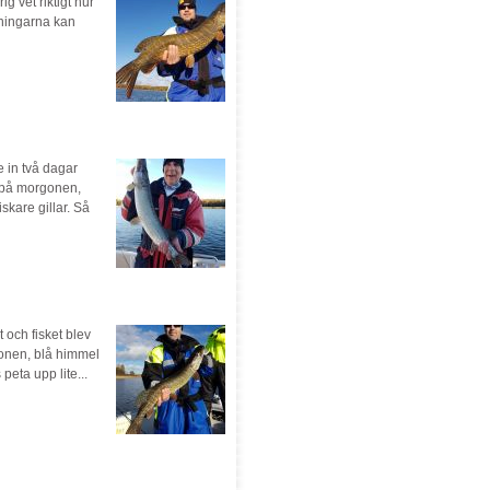
ig vet riktigt hur
ttningarna kan
 in två dagar
r på morgonen,
skare gillar. Så
 och fisket blev
gonen, blå himmel
eta upp lite...