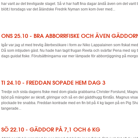
har varit av det trevligaste slaget. Så vi har haft fina dagar ändå även om det varit tr
blött.I torsdags var det åländske Fredrik Nyman som kom över med...
ONS 25.10 - BRA ABBORRFISKE OCH ÄVEN GÄDDO
Igår var jag ut med trevlig återbesökare i form av Niko Lappalainen som fiskat med
Då som inbjuden gäst. Nu hade han tagit frugan Reeta och svärfar Pena med sig ti
dags guidat fiske. Förutsättningarna var mer lämpade för abborrjiggning på morgon
TI 24.10 - FREDDAN SOPADE HEM DAG 3
Tredje och sista dagens fiske med dom glada grabbarna Christer Forslund, Mag
bjöd på mängder av skratt, gliringar och så en del gäddhugg förstås. Magnus vis
plockade tre snabba. Freddan kontrade med en fin bit på 4 kg tagen på en Pig Sha
tangerade...
SÖ 22.10 - GÄDDOR PÅ 7,1 OCH 6 KG