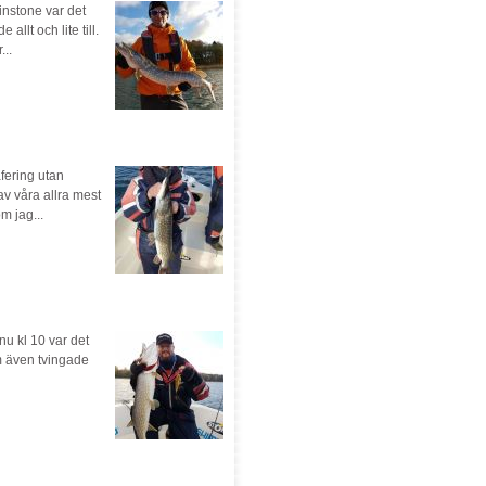
minstone var det
llt och lite till.
...
afering utan
av våra allra mest
 jag...
nu kl 10 var det
m även tvingade