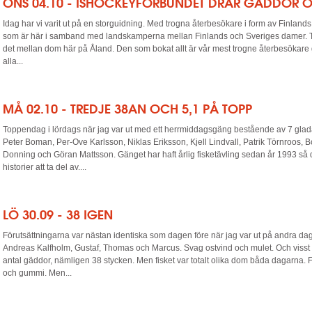
ONS 04.10 - ISHOCKEYFÖRBUNDET DRAR GÄDDOR 
Idag har vi varit ut på en storguidning. Med trogna återbesökare i form av Finland
som är här i samband med landskamperna mellan Finlands och Sveriges damer. T
det mellan dom här på Åland. Den som bokat allt är vår mest trogne återbesökare 
alla...
MÅ 02.10 - TREDJE 38AN OCH 5,1 PÅ TOPP
Toppendag i lördags när jag var ut med ett herrmiddagsgäng bestående av 7 glad
Peter Boman, Per-Ove Karlsson, Niklas Eriksson, Kjell Lindvall, Patrik Törnroos, 
Donning och Göran Mattsson. Gänget har haft årlig fisketävling sedan år 1993 så 
historier att ta del av....
LÖ 30.09 - 38 IGEN
Förutsättningarna var nästan identiska som dagen före när jag var ut på andra da
Andreas Kalfholm, Gustaf, Thomas och Marcus. Svag ostvind och mulet. Och visst 
antal gäddor, nämligen 38 stycken. Men fisket var totalt olika dom båda dagarna. 
och gummi. Men...