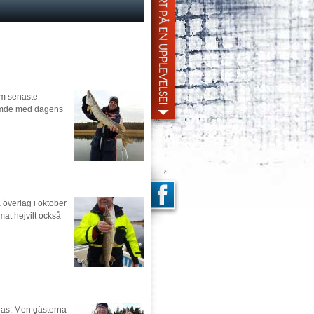
dom senaste
stämde med dagens
Ja överlag i oktober
at hejvilt också
enras. Men gästerna