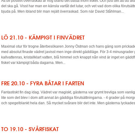
Att bli positivt överraskad är nog bland det bästa inom fisket. Och just det att du aldr
det ska gå. Visst har man en känsla vartåt det lutar, och vet vad dom olika förutsä
bjuda på. Men ibland blir man rejält överraskad. Som när David Ståhlman...
LÖ 21.10 - KÄMPIGT I FINVÄDRET
Maximal otur för trogne återbesökaren Jonny Östman och hans gäng som prickade
med absolut finaste vädret javisst men inge direkt gäddläge. För 3-4 minusgrade
kallvattenras, kristallklart vatten, blå himmel och knappt nån vind är inget en gäddfi
fisket var kämpigt båda dagarna. Men...
FRE 20.10 - FYRA BÅTAR I FARTEN
Fantastiskt fin dag idag. Vädret var magiskt, gästerna var grymt trevliga som vanligt
lite som det blev i dom allt annat än gäddiga förutsättningarna. - 4 grader på mor
och spegelblankt hela dan. Så mycket svårare blir det inte. Men gästerna lyckades p
TO 19.10 - SVÅRFISKAT