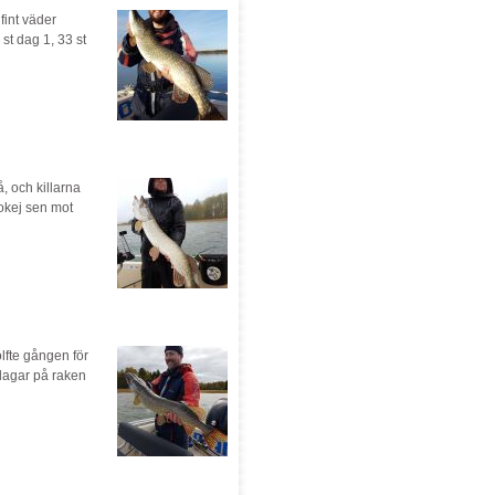
fint väder
st dag 1, 33 st
 och killarna
 okej sen mot
lfte gången för
 dagar på raken