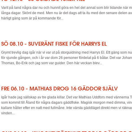
Varit på land några dar nu och hunnit göra en hel del annat som blir lidande när m
långa dagar. Skönt de med. Men nu är det dags att ta itu med den senare delen av h
härligt gäng som är på kommande för...
SÖ 08.10 - SUVERÄNT FISKE FÖR HARRYS EL
Grymt trevlig dag igår när vi var ut på storguidning med Harrys El. Ett gäng som n
för sjunde gången, och i år var dom 26 personer fördelat på 6 båtar. Det var Johan
Thomas, Bo-Erik och jag som var guider. Den här veckan blev...
FRE 06.10 - MATHIAS DROG 16 GÄDDOR SJÄLV
Igår hade jag sällskap av tre glada killar. Det var Mathias Uddfors med vännerna
som kommit till Åland för några dagars gäddfiske. Magisk morgon med dimma, vinds
kallare håller efter en natt med fullmåne. Inte värsta gäddläget direkt men vi räkn
vinden...