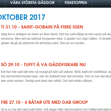
VÅRA STÖRSTA GÄDDOR
FISKETOPPEN
OKTOBER 2017
TI 31.10 - SAINT-GOBAIN PÅ FISKE IGEN
Idag fick vi äntligen se solen en liten stund. Det har varit dåligt av den varan på 
veckorna. Men det var kallt på morgonen med -2 grader och isigt i båten. Vi be
gäster att gå på abborren till att börjas med. Det var en mycket...
SÖ 29.10 - TUFFT Å VA GÄDDFISKARE NU
Det har inte varit lätt eller så mysigt på sjön på sistone. Blött, kallt och svårfiskat. 
har det kommit mycket regn, mer än dubbelt över det normala. Och nu har det storm
den sista veckan. Oroligt som bara den alltså. Och det märks såklart...
FRE 27.10 - 6 BÅTAR UTE MED DAB GROUP
Oj oj nu har det varit svårt fiske i två dagar efter stormovädret och häftigt kallvatt