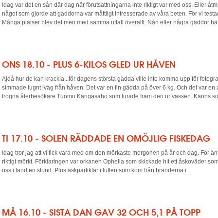
Idag var det en sån där dag när förutsättningarna inte riktigt var med oss. Eller åt
något som gjorde att gäddorna var måttligt intresserade av våra beten. För vi testade a
Många platser blev det men med samma utfall överallt. Nån eller några gäddor här
ONS 18.10 - PLUS 6-KILOS GLED UR HÅVEN
Ajdå hur de kan krackla...för dagens största gädda ville inte komma upp för fotogr
simmade lugnt iväg från håven. Det var en fin gädda på över 6 kg. Och det var en 
trogna återbesökare Tuomo Kangasaho som lurade fram den ur vassen. Känns som
TI 17.10 - SOLEN RÄDDADE EN OMÖJLIG FISKEDAG
Idag tror jag att vi fick vara med om den mörkaste morgonen på år och dag. För än
riktigt mörkt. Förklaringen var orkanen Ophelia som skickade hit ett åskoväder so
oss i land en stund. Plus askpartiklar i luften som kom från bränderna i...
MÅ 16.10 - SISTA DAN GAV 32 OCH 5,1 PÅ TOPP