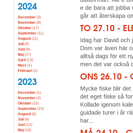
2024
e de bara att jobba 
går att återskapa o
December
(3)
November
(8)
TO 27.10 - 
Oktober
(17)
September
(11)
Augusti
(11)
Idag har David och j
Juli
(5)
Dom var även här oc
Juni
(8)
Maj
(17)
alltså dags för ett 
April
(13)
men det var också d
Mars
(1)
Februari
(1)
ONS 26.10 - 
2023
Mycke fiske blir det 
December
(1)
det eget fiske så for
November
(4)
Oktober
(15)
Kollade igenom kalen
September
(15)
guidade turer i år räk
Augusti
(9)
Juli
(4)
har...
Juni
(12)
MÅ 24.10 - 
Maj
(16)