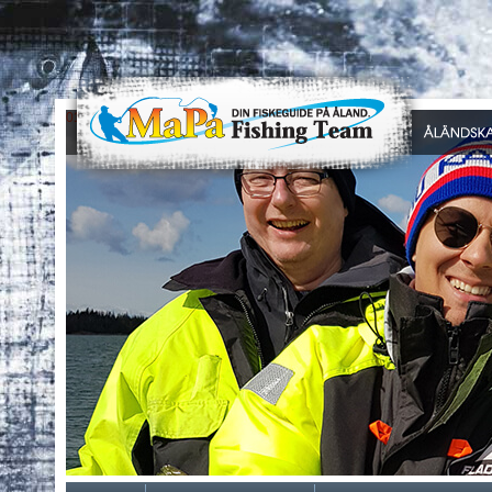
0
1
2
3
4