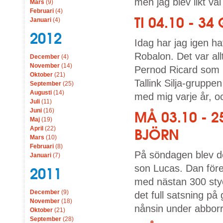
men jag blev likt vä
Mars
(9)
Februari
(4)
TI 04.10 - 
Januari
(4)
2012
Idag har jag igen h
Robalon. Det var all
December
(4)
November
(14)
Pernod Ricard som 
Oktober
(21)
Tallink Silja-gruppe
September
(25)
Augusti
(14)
med mig varje år, oc
Juli
(11)
Juni
(16)
MÅ 03.10 -
Maj
(19)
April
(22)
BJÖRN
Mars
(10)
Februari
(8)
På söndagen blev d
Januari
(7)
son Lucas. Dan före 
2011
med nästan 300 sty
December
(9)
det full satsning på
November
(18)
nånsin under abborr
Oktober
(21)
September
(28)