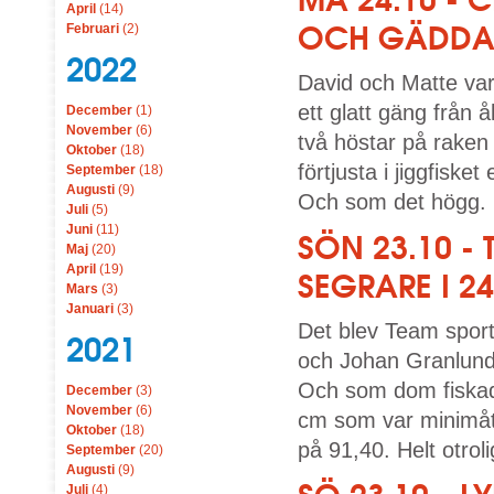
April
(14)
OCH GÄDDA 
Februari
(2)
2022
David och Matte var
ett glatt gäng från
December
(1)
November
(6)
två höstar på raken 
Oktober
(18)
förtjusta i jiggfiske
September
(18)
Augusti
(9)
Och som det högg. 
Juli
(5)
Juni
(11)
SÖN 23.10 -
Maj
(20)
April
(19)
SEGRARE I 24
Mars
(3)
Januari
(3)
Det blev Team spor
2021
och Johan Granlund
Och som dom fiskad
December
(3)
November
(6)
cm som var minimått.
Oktober
(18)
på 91,40. Helt otrolig
September
(20)
Augusti
(9)
Juli
(4)