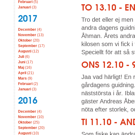
Februari
(5)
TO 13.10 - EN 
Januari
(3)
2017
Tro det eller ej men
andra dagens guidn
December
(4)
Åhman. Årets andras
November
(13)
Oktober
(20)
kilosen som vi fick i
September
(17)
Speciellt för att så
Augusti
(12)
Juli
(6)
ONS 12.10 -
Juni
(17)
Maj
(16)
April
(21)
Jaa vad härligt! En 
Mars
(9)
Februari
(2)
gårdagens guidning. 
Januari
(3)
näststörsta i år. Ib
2016
gäster Andreas Åbe
nöta efter storlek, 
December
(4)
November
(10)
TI 11.10 - 
Oktober
(25)
September
(20)
Som fiske kan ändra 
Augusti
(10)