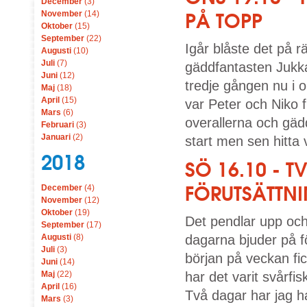
December
(3)
November
(14)
PÅ TOPP
Oktober
(15)
September
(22)
Igår blåste det på rä
Augusti
(10)
Juli
(7)
gäddfantasten Jukka
Juni
(12)
tredje gången nu i 
Maj
(18)
April
(15)
var Peter och Niko
Mars
(6)
overallerna och gäd
Februari
(3)
Januari
(2)
start men sen hitta v
2018
SÖ 16.10 - 
FÖRUTSÄTTN
December
(4)
November
(12)
Oktober
(19)
Det pendlar upp och 
September
(17)
Augusti
(8)
dagarna bjuder på f
Juli
(3)
början på veckan fi
Juni
(14)
Maj
(22)
har det varit svårfi
April
(16)
Två dagar har jag haf
Mars
(3)