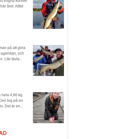
est trogna kunder
är året. Alltid
man på att göra
på agendan, och
 Lite tävla...
å hela 4,66 kg.
 Den tog på en
. Det är en...
PAD