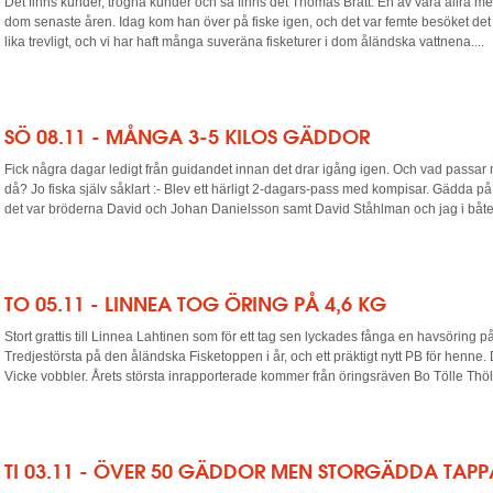
Det finns kunder, trogna kunder och så finns det Thomas Bratt. En av våra allra m
dom senaste åren. Idag kom han över på fiske igen, och det var femte besöket det h
lika trevligt, och vi har haft många suveräna fisketurer i dom åländska vattnena....
SÖ 08.11 - MÅNGA 3-5 KILOS GÄDDOR
Fick några dagar ledigt från guidandet innan det drar igång igen. Och vad passar 
då? Jo fiska själv såklart :- Blev ett härligt 2-dagars-pass med kompisar. Gädda 
det var bröderna David och Johan Danielsson samt David Ståhlman och jag i båten.
TO 05.11 - LINNEA TOG ÖRING PÅ 4,6 KG
Stort grattis till Linnea Lahtinen som för ett tag sen lyckades fånga en havsöring p
Tredjestörsta på den åländska Fisketoppen i år, och ett präktigt nytt PB för henne.
Vicke vobbler. Årets största inrapporterade kommer från öringsräven Bo Tölle Thölix
TI 03.11 - ÖVER 50 GÄDDOR MEN STORGÄDDA TAP