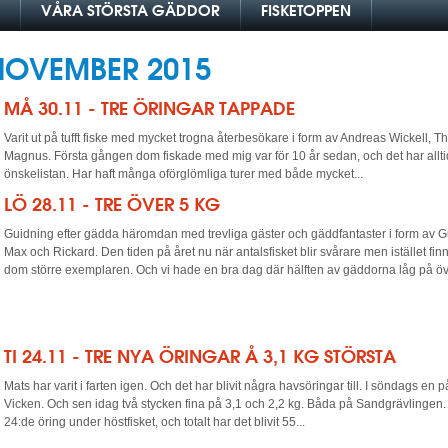
VÅRA STÖRSTA GÄDDOR
FISKETOPPEN
NOVEMBER 2015
MÅ 30.11 - TRE ÖRINGAR TAPPADE
Varit ut på tufft fiske med mycket trogna återbesökare i form av Andreas Wickell
Magnus. Första gången dom fiskade med mig var för 10 år sedan, och det har alltid
önskelistan. Har haft många oförglömliga turer med både mycket...
LÖ 28.11 - TRE ÖVER 5 KG
Guidning efter gädda häromdan med trevliga gäster och gäddfantaster i form av 
Max och Rickard. Den tiden på året nu när antalsfisket blir svårare men istället fin
dom större exemplaren. Och vi hade en bra dag där hälften av gäddorna låg på öve
TI 24.11 - TRE NYA ÖRINGAR Å 3,1 KG STÖRSTA
Mats har varit i farten igen. Och det har blivit några havsöringar till. I söndags en 
Vicken. Och sen idag två stycken fina på 3,1 och 2,2 kg. Båda på Sandgrävlingen.
24:de öring under höstfisket, och totalt har det blivit 55...