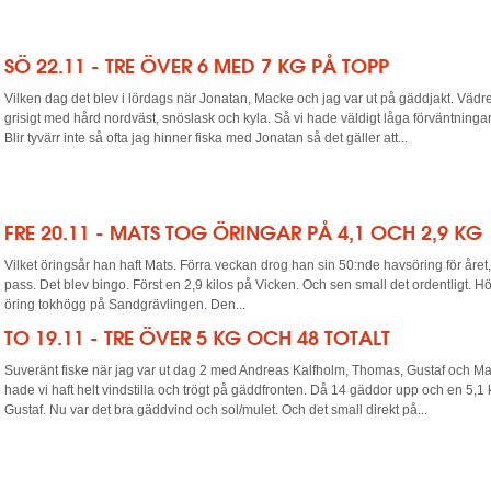
SÖ 22.11 - TRE ÖVER 6 MED 7 KG PÅ TOPP
Vilken dag det blev i lördags när Jonatan, Macke och jag var ut på gäddjakt. Vädre
grisigt med hård nordväst, snöslask och kyla. Så vi hade väldigt låga förväntningar.
Blir tyvärr inte så ofta jag hinner fiska med Jonatan så det gäller att...
FRE 20.11 - MATS TOG ÖRINGAR PÅ 4,1 OCH 2,9 KG
Vilket öringsår han haft Mats. Förra veckan drog han sin 50:nde havsöring för året,
pass. Det blev bingo. Först en 2,9 kilos på Vicken. Och sen small det ordentligt. H
öring tokhögg på Sandgrävlingen. Den...
TO 19.11 - TRE ÖVER 5 KG OCH 48 TOTALT
Suveränt fiske när jag var ut dag 2 med Andreas Kalfholm, Thomas, Gustaf och Ma
hade vi haft helt vindstilla och trögt på gäddfronten. Då 14 gäddor upp och en 5,1 ki
Gustaf. Nu var det bra gäddvind och sol/mulet. Och det small direkt på...