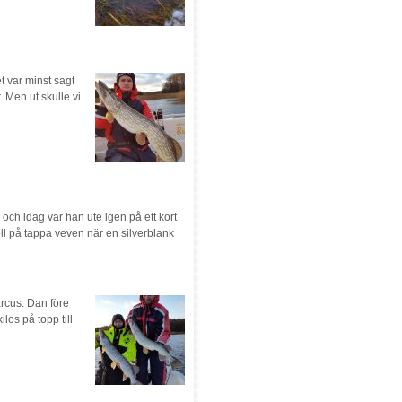
t var minst sagt
 Men ut skulle vi.
 och idag var han ute igen på ett kort
öll på tappa veven när en silverblank
rcus. Dan före
los på topp till