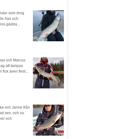
ander som drog
rde han och
los gädda...
omas och Marcus
dag att tampas
ick även flest....
ika och Janne från
ad sen, och nu
ker och