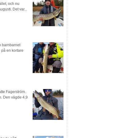
llet, och nu
usti. Det var...
ch barnbarnet
 på en kortare
tte Fagerström.
an. Den vägde 4,9