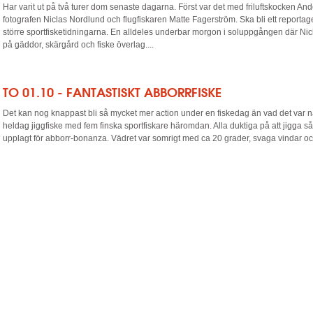
Har varit ut på två turer dom senaste dagarna. Först var det med friluftskocken Ande
fotografen Niclas Nordlund och flugfiskaren Matte Fagerström. Ska bli ett reportag
större sportfisketidningarna. En alldeles underbar morgon i soluppgången där Nicla
på gäddor, skärgård och fiske överlag....
TO 01.10 - FANTASTISKT ABBORRFISKE
Det kan nog knappast bli så mycket mer action under en fiskedag än vad det var nä
heldag jiggfiske med fem finska sportfiskare häromdan. Alla duktiga på att jigga så
upplagt för abborr-bonanza. Vädret var somrigt med ca 20 grader, svaga vindar och