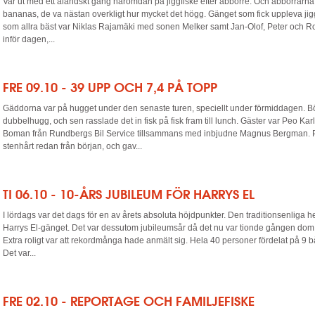
Var ut med ett åländskt gäng häromdan på jiggfiske efter abborre. Och abborrarna
bananas, de va nästan overkligt hur mycket det högg. Gänget som fick uppleva jigg
som allra bäst var Niklas Rajamäki med sonen Melker samt Jan-Olof, Peter och Ro
inför dagen,...
FRE 09.10 - 39 UPP OCH 7,4 PÅ TOPP
Gäddorna var på hugget under den senaste turen, speciellt under förmiddagen. B
dubbelhugg, och sen rasslade det in fisk på fisk fram till lunch. Gäster var Peo Ka
Boman från Rundbergs Bil Service tillsammans med inbjudne Magnus Bergman.
stenhårt redan från början, och gav...
TI 06.10 - 10-ÅRS JUBILEUM FÖR HARRYS EL
I lördags var det dags för en av årets absoluta höjdpunkter. Den traditionsenliga
Harrys El-gänget. Det var dessutom jubileumsår då det nu var tionde gången dom 
Extra roligt var att rekordmånga hade anmält sig. Hela 40 personer fördelat på 9 b
Det var...
FRE 02.10 - REPORTAGE OCH FAMILJEFISKE