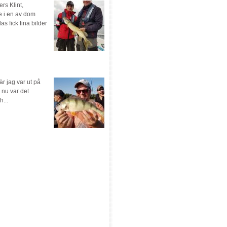
rs Klint,
e i en av dom
s fick fina bilder
r jag var ut på
 nu var det
...