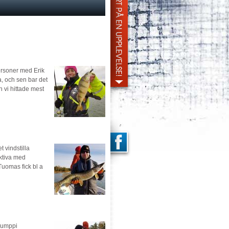
ersoner med Erik
, och sen bar det
 vi hittade mest
 vindstilla
aktiva med
Tuomas fick bl a
 Tumppi