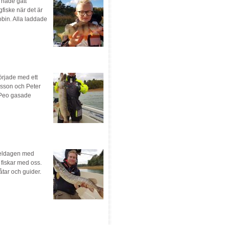
 hade gått
fiske när det är
bin. Alla laddade
örjade med ett
rlsson och Peter
 Peo gasade
 heldagen med
fiskar med oss.
åtar och guider.