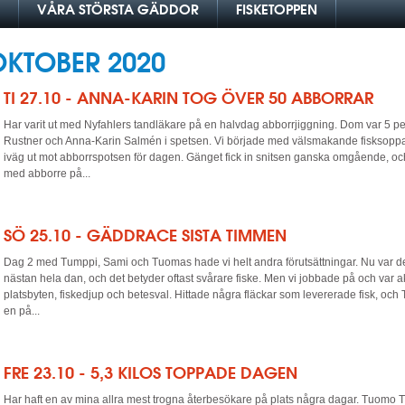
VÅRA STÖRSTA GÄDDOR
FISKETOPPEN
OKTOBER 2020
TI 27.10 - ANNA-KARIN TOG ÖVER 50 ABBORRAR
Har varit ut med Nyfahlers tandläkare på en halvdag abborrjiggning. Dom var 5 p
Rustner och Anna-Karin Salmén i spetsen. Vi började med välsmakande fisksoppa
iväg ut mot abborrspotsen för dagen. Gänget fick in snitsen ganska omgående, och
med abborre på...
SÖ 25.10 - GÄDDRACE SISTA TIMMEN
Dag 2 med Tumppi, Sami och Tuomas hade vi helt andra förutsättningar. Nu var det
nästan hela dan, och det betyder oftast svårare fiske. Men vi jobbade på och var 
platsbyten, fiskedjup och betesval. Hittade några fläckar som levererade fisk, och 
en på...
FRE 23.10 - 5,3 KILOS TOPPADE DAGEN
Har haft en av mina allra mest trogna återbesökare på plats några dagar. Tuomo