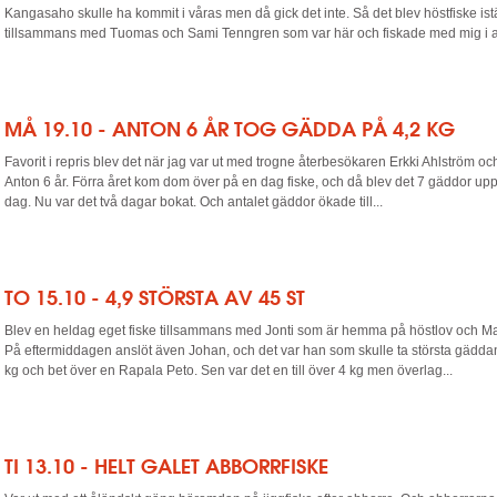
Kangasaho skulle ha kommit i våras men då gick det inte. Så det blev höstfiske istä
tillsammans med Tuomas och Sami Tenngren som var här och fiskade med mig i aug
MÅ 19.10 - ANTON 6 ÅR TOG GÄDDA PÅ 4,2 KG
Favorit i repris blev det när jag var ut med trogne återbesökaren Erkki Ahlström o
Anton 6 år. Förra året kom dom över på en dag fiske, och då blev det 7 gäddor upp
dag. Nu var det två dagar bokat. Och antalet gäddor ökade till...
TO 15.10 - 4,9 STÖRSTA AV 45 ST
Blev en heldag eget fiske tillsammans med Jonti som är hemma på höstlov och Ma
På eftermiddagen anslöt även Johan, och det var han som skulle ta största gädd
kg och bet över en Rapala Peto. Sen var det en till över 4 kg men överlag...
TI 13.10 - HELT GALET ABBORRFISKE