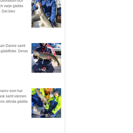
e Grönblom och
och varje gädda
. Det blev
orsan Danne samt
 gäddfiske. Deras
omarov som har
Rask samt vännen
ens största gädda