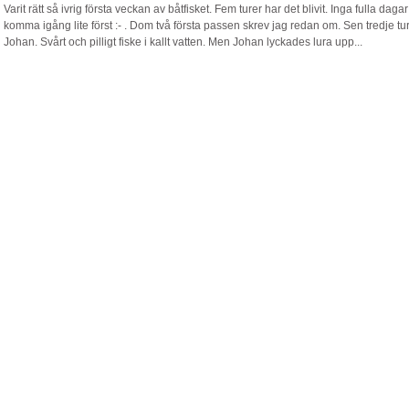
Varit rätt så ivrig första veckan av båtfisket. Fem turer har det blivit. Inga fulla dag
komma igång lite först :- . Dom två första passen skrev jag redan om. Sen tredje t
Johan. Svårt och pilligt fiske i kallt vatten. Men Johan lyckades lura upp...