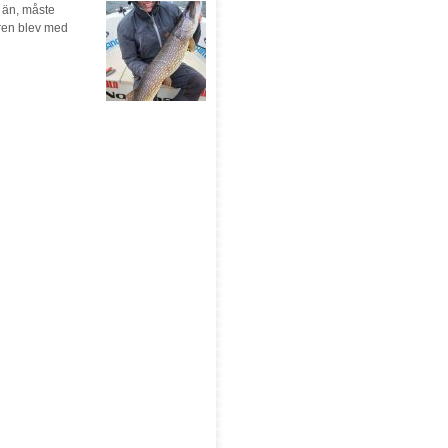
ar än, måste
uren blev med