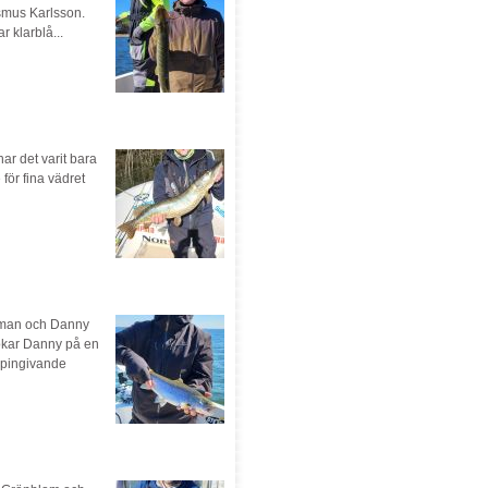
smus Karlsson.
 klarblå...
har det varit bara
 för fina vädret
lman och Danny
rokar Danny på en
oppingivande