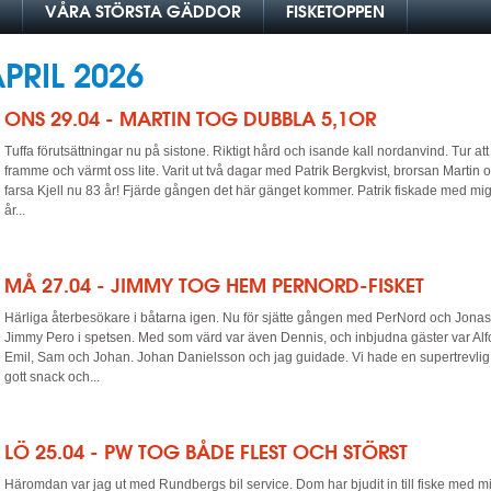
VÅRA STÖRSTA GÄDDOR
FISKETOPPEN
PRIL 2026
ONS 29.04 - MARTIN TOG DUBBLA 5,1OR
Tuffa förutsättningar nu på sistone. Riktigt hård och isande kall nordanvind. Tur att
framme och värmt oss lite. Varit ut två dagar med Patrik Bergkvist, brorsan Martin oc
farsa Kjell nu 83 år! Fjärde gången det här gänget kommer. Patrik fiskade med mi
år...
MÅ 27.04 - JIMMY TOG HEM PERNORD-FISKET
Härliga återbesökare i båtarna igen. Nu för sjätte gången med PerNord och Jona
Jimmy Pero i spetsen. Med som värd var även Dennis, och inbjudna gäster var Alf
Emil, Sam och Johan. Johan Danielsson och jag guidade. Vi hade en supertrevli
gott snack och...
LÖ 25.04 - PW TOG BÅDE FLEST OCH STÖRST
Häromdan var jag ut med Rundbergs bil service. Dom har bjudit in till fiske med mi