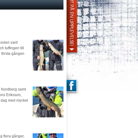
 solen varit
h tuffingen till
g första gången
s Nordberg samt
ons Eriksson,
g dag med mycket
g flera gånger,