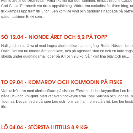
Femte året med Drömresan. Alltid lika kul när dom kommer. Erkki Ahlström, Capp
Carl Gustaf Ehrnrooth var årets uppställning. Vädret var makalöst fint även idag, 
fick kämpas upp fram till lunch. Sen kom lite vind och gäddorna nappade på bättre
gäddmaskinen Erkki som...
SÖ 12.04 - NIONDE ÅRET OCH 5,2 PÅ TOPP
Haft glädjen att få va ut med trogna återbesökare än en gång. Robin Nässlin, br
Dalle. Det var nu nionde året dom kom, och på agendan stod en och en halv dags
största under guidningarna ligger på 9,4 och 9,3 kg. Så riktigt fina bitar.Och nu...
TO 09.04 - KOMAROV OCH KOLMODIN PÅ FISKE
Varit ut två turer med återbesökare på sistone. Först med ishockeyprofilen Leo K
både OS- och VM-guld. Med var även hockeykillarna Tomi Sallinen och Joonas 
Tuomas. Det var tredje gången Leo och Tomi var här inom ett års tid. Leo tog höst
förra...
LÖ 04.04 - STÖRSTA HITTILLS 8,9 KG