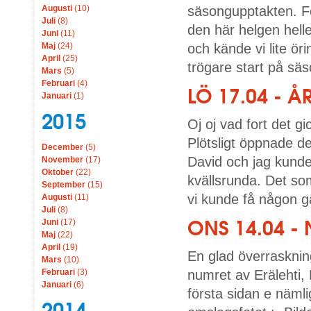
Augusti
(10)
säsongupptakten. Fö
Juli
(8)
den här helgen hell
Juni
(11)
Maj
(24)
och kände vi lite ö
April
(25)
trögare start på säs
Mars
(5)
Februari
(4)
LÖ 17.04 - 
Januari
(1)
2015
Oj oj vad fort det gi
Plötsligt öppnade d
December
(5)
David och jag kunde 
November
(17)
Oktober
(22)
kvällsrunda. Det som
September
(15)
vi kunde få någon g
Augusti
(11)
Juli
(8)
ONS 14.04 -
Juni
(17)
Maj
(22)
April
(19)
En glad överrasknin
Mars
(10)
Februari
(3)
numret av Erälehti, 
Januari
(6)
första sidan e näml
2014