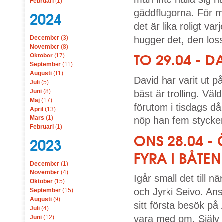
Februari
(1)
gäddflugorna. För mi
2024
det är lika roligt v
December
(3)
hugger det, den loss
November
(8)
TO 29.04 - D
Oktober
(17)
September
(11)
Augusti
(11)
David har varit ut 
Juli
(5)
Juni
(8)
bäst är trolling. Väl
Maj
(17)
förutom i tisdags d
April
(13)
Mars
(1)
nöp han fem stycken
Februari
(1)
ONS 28.04 -
2023
FYRA I BÅTEN
December
(1)
November
(4)
Igår small det till n
Oktober
(15)
och Jyrki Seivo. Ans
September
(15)
Augusti
(9)
sitt första besök på
Juli
(4)
vara med om. Själv 
Juni
(12)