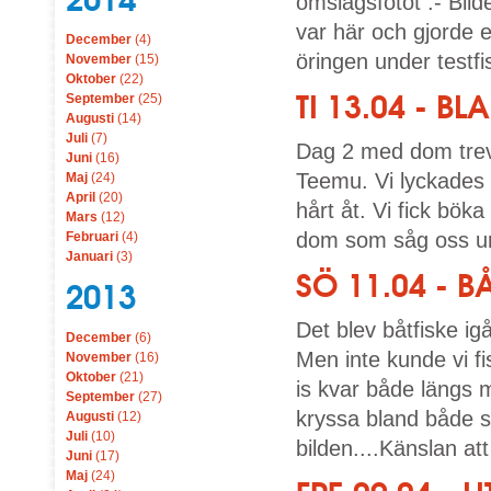
omslagsfotot :- Bild
var här och gjorde e
December
(4)
öringen under testfis
November
(15)
Oktober
(22)
TI 13.04 - 
September
(25)
Augusti
(14)
Juli
(7)
Dag 2 med dom trev
Juni
(16)
Teemu. Vi lyckades
Maj
(24)
April
(20)
hårt åt. Vi fick bök
Mars
(12)
dom som såg oss und
Februari
(4)
Januari
(3)
SÖ 11.04 - 
2013
Det blev båtfiske igå
December
(6)
Men inte kunde vi fis
November
(16)
Oktober
(21)
is kvar både längs 
September
(27)
kryssa bland både 
Augusti
(12)
Juli
(10)
bilden....Känslan at
Juni
(17)
Maj
(24)