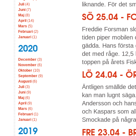
liknande. För det s
Juli
(4)
Juni
(7)
SÖ 25.04 - 
Maj
(8)
April
(14)
Mars
(5)
Freddie Forsman slog
Februari
(2)
tiden piper mobilen 
Januari
(1)
gädda. Hans första 
2020
det med råge. 12,5 
December
(3)
toppen på årets Fisk
November
(6)
Oktober
(10)
LÖ 24.04 - Ö
September
(9)
Augusti
(6)
Äntligen smällde det
Juli
(3)
Juni
(9)
kan man lugnt säga.
Maj
(6)
Andersson och hans 
April
(9)
Mars
(6)
och Kaspars som all
Februari
(1)
Smockade på några g
Januari
(1)
2019
FRE 23.04 -