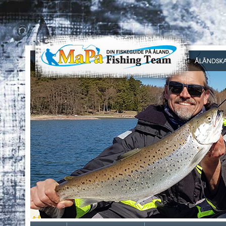
0
1
2
3
4