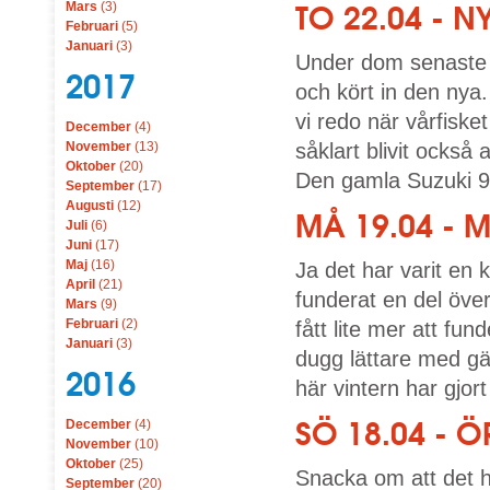
Mars
(3)
TO 22.04 - 
Februari
(5)
Januari
(3)
Under dom senaste 
2017
och kört in den nya.
vi redo när vårfisket
December
(4)
November
(13)
såklart blivit också 
Oktober
(20)
Den gamla Suzuki 9
September
(17)
Augusti
(12)
MÅ 19.04 - 
Juli
(6)
Juni
(17)
Maj
(16)
Ja det har varit en 
April
(21)
funderat en del öve
Mars
(9)
Februari
(2)
fått lite mer att fun
Januari
(3)
dugg lättare med gä
2016
här vintern har gjort
SÖ 18.04 - 
December
(4)
November
(10)
Oktober
(25)
Snacka om att det ha
September
(20)