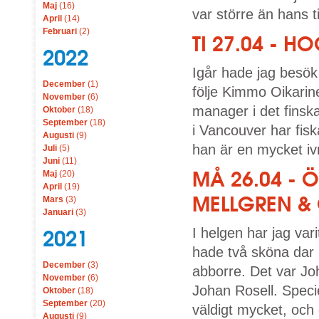
Maj
(16)
var större än hans ti
April
(14)
Februari
(2)
TI 27.04 - 
2022
Igår hade jag besök
December
(1)
följe Kimmo Oikarin
November
(6)
manager i det finsk
Oktober
(18)
September
(18)
i Vancouver har fis
Augusti
(9)
han är en mycket ivr
Juli
(5)
Juni
(11)
MÅ 26.04 -
Maj
(20)
April
(19)
MELLGREN &
Mars
(3)
Januari
(3)
I helgen har jag var
2021
hade två sköna dar 
December
(3)
abborre. Det var Jo
November
(6)
Johan Rosell. Specie
Oktober
(18)
September
(20)
väldigt mycket, och
Augusti
(9)