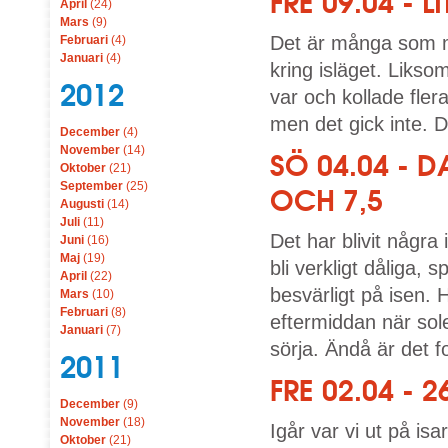
FRE 09.04 - 
April
(24)
Mars
(9)
Det är många som ma
Februari
(4)
Januari
(4)
kring isläget. Likso
2012
var och kollade fle
men det gick inte. De
December
(4)
November
(14)
SÖ 04.04 - 
Oktober
(21)
September
(25)
OCH 7,5
Augusti
(14)
Juli
(11)
Det har blivit några
Juni
(16)
Maj
(19)
bli verkligt dåliga, 
April
(22)
besvärligt på isen
Mars
(10)
Februari
(8)
eftermiddan när sol
Januari
(7)
sörja. Ändå är det f
2011
FRE 02.04 -
December
(9)
November
(18)
Igår var vi ut på is
Oktober
(21)