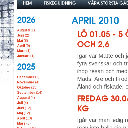
HEM
FISKEGUIDNING
VÅRA STÖRSTA G
2026
APRIL 2010
Augusti
(1)
LÖ 01.05 - 
Juni
(2)
Maj
(8)
OCH 2,6
April
(9)
Mars
(1)
Igår var Matte och 
Januari
(1)
fyra svenskar och t
2025
ihop resan och med
December
(2)
Mads, Are och Frod
November
(4)
Åland och fiskade, o
Oktober
(15)
September
(14)
FREDAG 30.0
Augusti
(4)
Juli
(4)
KG
Juni
(12)
Maj
(12)
April
(13)
Igår var man ledig 
Mars
(5)
man inte hålla sig 