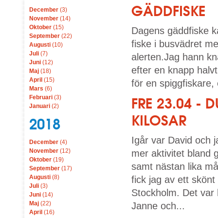
GÄDDFISKE
December
(3)
November
(14)
Oktober
(15)
Dagens gäddfiske ka
September
(22)
fiske i busvädret m
Augusti
(10)
Juli
(7)
alerten.Jag hann kn
Juni
(12)
efter en knapp halvt
Maj
(18)
April
(15)
för en spiggfiskare, 
Mars
(6)
Februari
(3)
FRE 23.04 -
Januari
(2)
KILOSAR
2018
Igår var David och j
December
(4)
November
(12)
mer aktivitet bland
Oktober
(19)
samt nästan lika mån
September
(17)
Augusti
(8)
fick jag av ett skön
Juli
(3)
Stockholm. Det var 
Juni
(14)
Maj
(22)
Janne och...
April
(16)