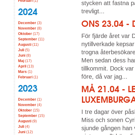
Februari
(1)
stycken att fastna p
2024
trevligt...
ONS 23.04 
December
(3)
November
(8)
Oktober
(17)
För fjärde året var
September
(11)
nytillverkade kepsar
Augusti
(11)
Juli
(5)
trogna återbesökar
Juni
(8)
Men sedan dess har 
Maj
(17)
April
(13)
tillkommit. Dock var
Mars
(1)
före, då var jag...
Februari
(1)
2023
MÅ 21.04 - 
LUXEMBURGA
December
(1)
November
(4)
Oktober
(15)
I tre dagar över påsk
September
(15)
Miss och sonen Cyri
Augusti
(9)
Juli
(4)
sjunde gången han 
Juni
(12)