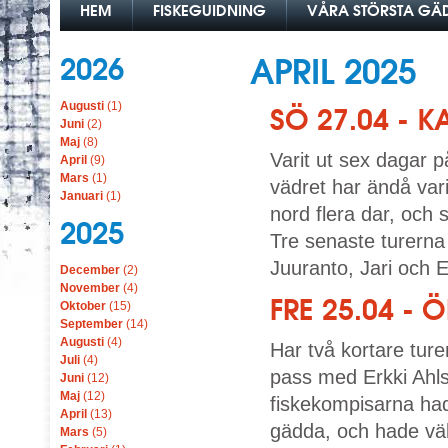
HEM
FISKEGUIDNING
VÅRA STÖRSTA G
2026
APRIL 2025
Augusti
(1)
SÖ 27.04 - 
Juni
(2)
Maj
(8)
Varit ut sex dagar 
April
(9)
Mars
(1)
vädret har ändå varit
Januari
(1)
nord flera dar, och 
2025
Tre senaste turerna
Juuranto, Jari och E
December
(2)
November
(4)
FRE 25.04 -
Oktober
(15)
September
(14)
Augusti
(4)
Har två kortare ture
Juli
(4)
pass med Erkki Ahl
Juni
(12)
Maj
(12)
fiskekompisarna had
April
(13)
gädda, och hade väl
Mars
(5)