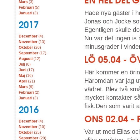
EN HEL DEL
Mars
(3)
Februari
(5)
Hade nya gäster i h
Januari
(3)
Jonas och Jocke so
2017
Egentligen skulle d
December
(4)
Nu var det ingen is m
November
(13)
minusgrader i vinden
Oktober
(20)
September
(17)
LÖ 05.04 - 
Augusti
(12)
Juli
(6)
Juni
(17)
Här kommer en örings
Maj
(16)
Häromdan var jag ut
April
(21)
Mars
(9)
vädret. Blev två sm
Februari
(2)
mycket kontakter så 
Januari
(3)
fisk.Den som varit al
2016
ONS 02.04 - 
December
(4)
November
(10)
Var ut med Elias oc
Oktober
(25)
September
(20)