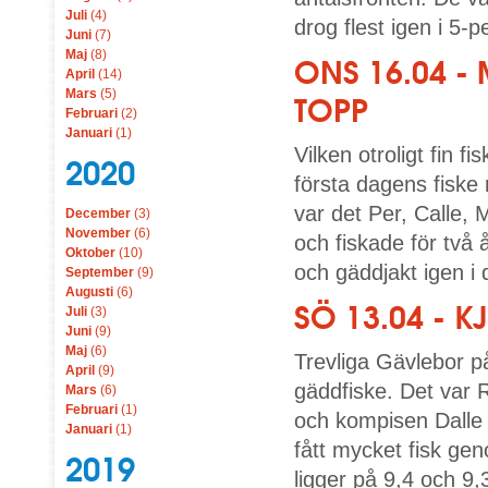
Juli
(4)
drog flest igen i 5-
Juni
(7)
Maj
(8)
ONS 16.04 -
April
(14)
Mars
(5)
TOPP
Februari
(2)
Januari
(1)
Vilken otroligt fin f
2020
första dagens fisk
var det Per, Calle,
December
(3)
November
(6)
och fiskade för två
Oktober
(10)
och gäddjakt igen i 
September
(9)
Augusti
(6)
SÖ 13.04 - K
Juli
(3)
Juni
(9)
Maj
(6)
Trevliga Gävlebor p
April
(9)
gäddfiske. Det var 
Mars
(6)
Februari
(1)
och kompisen Dalle
Januari
(1)
fått mycket fisk ge
2019
ligger på 9,4 och 9,