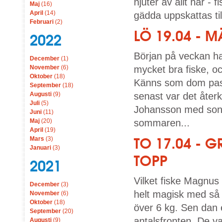
njuter av allt här - 
Maj
(16)
April
(14)
gädda uppskattas till
Februari
(2)
LÖ 19.04 - 
2022
Början på veckan ha
December
(1)
November
(6)
mycket bra fiske, 
Oktober
(18)
Känns som dom passa
September
(18)
Augusti
(9)
senast var det åte
Juli
(5)
Johansson med sone
Juni
(11)
Maj
(20)
sommaren...
April
(19)
TO 17.04 - 
Mars
(3)
Januari
(3)
TOPP
2021
Vilket fiske Magnus 
December
(3)
helt magisk med så 
November
(6)
Oktober
(18)
över 6 kg. Sen dan e
September
(20)
antalsfronten. De 
Augusti
(9)