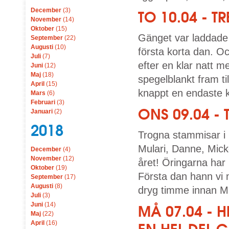
December
(3)
TO 10.04 - T
November
(14)
Oktober
(15)
Gänget var laddade i
September
(22)
Augusti
(10)
första korta dan. Oc
Juli
(7)
efter en klar natt m
Juni
(12)
Maj
(18)
spegelblankt fram ti
April
(15)
knappt en endaste k
Mars
(6)
Februari
(3)
ONS 09.04 -
Januari
(2)
2018
Trogna stammisar i 
Mulari, Danne, Mic
December
(4)
November
(12)
året! Öringarna har 
Oktober
(19)
Första dan hann vi 
September
(17)
Augusti
(8)
dryg timme innan Mi
Juli
(3)
Juni
(14)
MÅ 07.04 - 
Maj
(22)
April
(16)