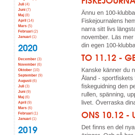
FISKEJOURN
Juli
(4)
Juni
(7)
Ännu en 100-klubbar
Maj
(8)
Fiskejournalens he
April
(14)
Mars
(5)
narra sitt livs läng
Februari
(2)
november. Läs mer 
Januari
(1)
din egen 100-klubbar
2020
TO 11.12 - G
December
(3)
November
(6)
Kanske känner du någ
Oktober
(10)
September
(9)
Åland - sportfiskets
Augusti
(6)
fiskeguidning den pe
Juli
(3)
Juni
(9)
rullen, spänning, up
Maj
(6)
livet. Överraska din
April
(9)
Mars
(6)
ONS 10.12 - 
Februari
(1)
Januari
(1)
Det finns en del nya
2019