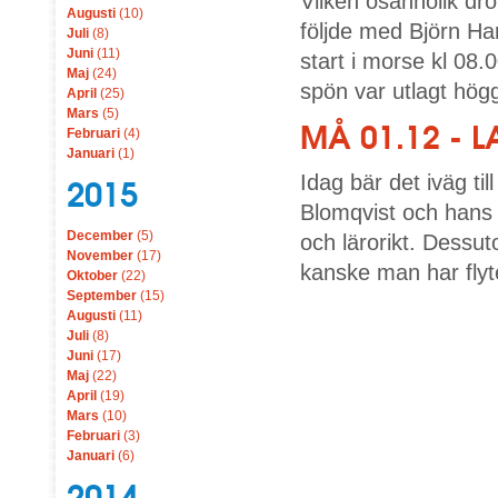
Vilken osannolik dr
Augusti
(10)
följde med Björn Har
Juli
(8)
Juni
(11)
start i morse kl 08.
Maj
(24)
spön var utlagt högg d
April
(25)
Mars
(5)
MÅ 01.12 - 
Februari
(4)
Januari
(1)
Idag bär det iväg ti
2015
Blomqvist och hans 
December
(5)
och lärorikt. Dessut
November
(17)
kanske man har flytet
Oktober
(22)
September
(15)
Augusti
(11)
Juli
(8)
Juni
(17)
Maj
(22)
April
(19)
Mars
(10)
Februari
(3)
Januari
(6)
2014