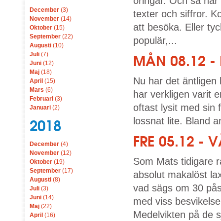
öringar. Och så har
December
(3)
texter och siffror. 
November
(14)
att besöka. Eller tyc
Oktober
(15)
September
(22)
populär,...
Augusti
(10)
Juli
(7)
MÅN 08.12 -
Juni
(12)
Maj
(18)
Nu har det äntligen 
April
(15)
Mars
(6)
har verkligen varit 
Februari
(3)
oftast lysit med sin
Januari
(2)
lossnat lite. Bland a
2018
FRE 05.12 - 
December
(4)
November
(12)
Som Mats tidigare r
Oktober
(19)
September
(17)
absolut makalöst lax
Augusti
(8)
vad sägs om 30 pås
Juli
(3)
Juni
(14)
med viss besvikels
Maj
(22)
Medelvikten på de sj
April
(16)