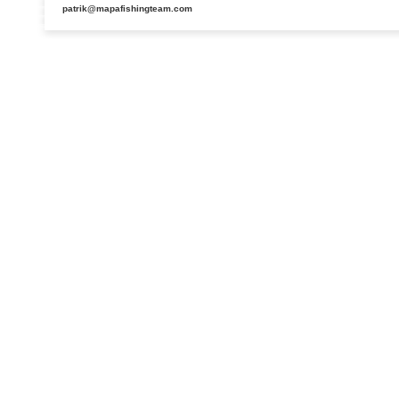
patrik@mapafishingteam.com