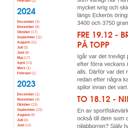
Februari
(1)
mycket ivrig och skic
2024
längs Eckerös öring
December
(3)
3400 och 3750 gram
November
(8)
FRE 19.12 -
Oktober
(17)
September
(11)
PÅ TOPP
Augusti
(11)
Juli
(5)
Juni
(8)
Igår var det trevlig
Maj
(17)
April
(13)
efter förra veckans 
Mars
(1)
alls. Därför var det 
Februari
(1)
redan efter några k
2023
spilor innan det vart.
December
(1)
TO 18.12 - N
November
(4)
Oktober
(15)
En av sportfiskevärl
September
(15)
Augusti
(9)
också till dem so
Juli
(4)
nilabborren? Själv h
Juni
(12)