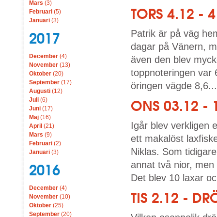
Mars
(3)
TORS 4.12 - 
Februari
(5)
Januari
(3)
Patrik är på väg he
2017
dagar på Vänern, m
December
(4)
även den blev mycke
November
(13)
toppnoteringen var 
Oktober
(20)
September
(17)
öringen vägde 8,6...
Augusti
(12)
Juli
(6)
ONS 03.12 -
Juni
(17)
Maj
(16)
Igår blev verkligen 
April
(21)
Mars
(9)
ett makalöst laxfis
Februari
(2)
Niklas. Som tidigar
Januari
(3)
annat två nior, men 
2016
Det blev 10 laxar oc
December
(4)
TIS 2.12 - 
November
(10)
Oktober
(25)
September
(20)