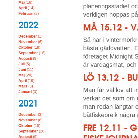
Maj
(16)
planeringsstadiet o
April
(14)
verkligen hoppas på
Februari
(2)
2022
MÅ 15.12 - 
December
(1)
Så här i vintermörkr
November
(6)
bästa gäddvatten. E
Oktober
(18)
September
(18)
företaget Midnight
Augusti
(9)
är vardagsmat, och p
Juli
(5)
Juni
(11)
LÖ 13.12 - B
Maj
(20)
April
(19)
Mars
(3)
Man får väl lov att
Januari
(3)
verkar det som om g
2021
man redan längtar ef
båtfiskebrejk några 
December
(3)
November
(6)
FRE 12.11 -
Oktober
(18)
September
(20)
Augusti
(9)