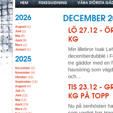
HEM
FISKEGUIDNING
VÅRA STÖRSTA G
2026
DECEMBER 2
Augusti
(1)
LÖ 27.12 - 
Juni
(2)
Maj
(8)
KG
April
(9)
Mars
(1)
Min lillebror Isak 
Januari
(1)
decemberdubblé i Fö
2025
tre gäddor med en f
December
(2)
havsöring som vägde
November
(4)
och...
Oktober
(15)
September
(14)
TIS 23.12 -
Augusti
(4)
Juli
(4)
KG PÅ TOPP
Juni
(12)
Maj
(12)
April
(13)
Nu på senhösten har
Mars
(5)
som vanligt har Han