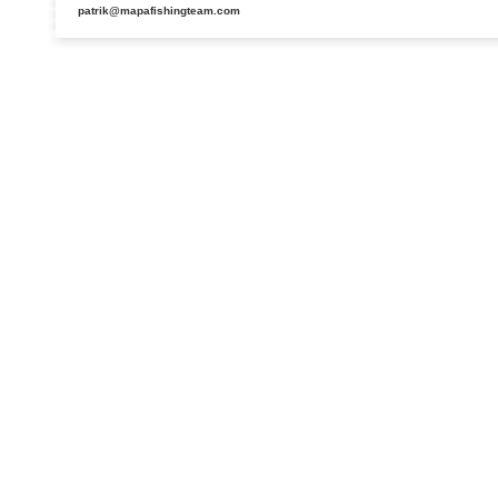
patrik@mapafishingteam.com