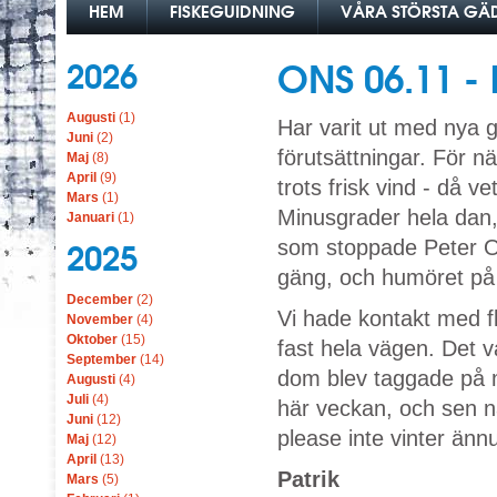
HEM
FISKEGUIDNING
VÅRA STÖRSTA G
2026
ONS 06.11 -
Augusti
(1)
Har varit ut med nya g
Juni
(2)
förutsättningar. För n
Maj
(8)
April
(9)
trots frisk vind - då ve
Mars
(1)
Minusgrader hela dan,
Januari
(1)
som stoppade Peter 
2025
gäng, och humöret på 
December
(2)
Vi hade kontakt med fl
November
(4)
Oktober
(15)
fast hela vägen. Det v
September
(14)
dom blev taggade på m
Augusti
(4)
Juli
(4)
här veckan, och sen n
Juni
(12)
please inte vinter ännu
Maj
(12)
April
(13)
Patrik
Mars
(5)