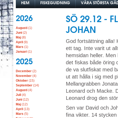
HEM
FISKEGUIDNING
VÅRA STÖRSTA G
2026
SÖ 29.12 - 
JOHAN
Augusti
(1)
Juni
(2)
Maj
(8)
God fortsättning alla! H
April
(9)
Mars
(1)
ett tag. Inte varit ut al
Januari
(1)
hemsidan heller. Men
2025
det fiskas både öring
de va slutfiskat med b
December
(2)
ut att hålla i sig med 
November
(4)
Oktober
(15)
Mellangrabben Jonatan
September
(14)
Leonard och Macke. D
Augusti
(4)
Juli
(4)
Leonard drog den stö
Juni
(12)
Maj
(12)
Sen var David och Joh
April
(13)
Mars
(5)
fina vikter. 14 styck