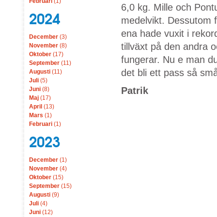
Februari
(1)
6,0 kg. Mille och Pon
2024
medelvikt. Dessutom f
ena hade vuxit i rekord
December
(3)
tillväxt på den andra o
November
(8)
Oktober
(17)
fungerar. Nu e man duk
September
(11)
det bli ett pass så s
Augusti
(11)
Juli
(5)
Patrik
Juni
(8)
Maj
(17)
April
(13)
Mars
(1)
Februari
(1)
2023
December
(1)
November
(4)
Oktober
(15)
September
(15)
Augusti
(9)
Juli
(4)
Juni
(12)