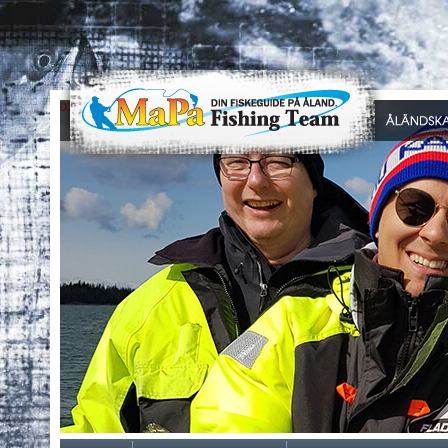
0
1
2
3
4