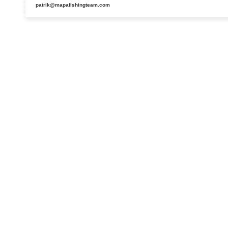
patrik@mapafishingteam.com