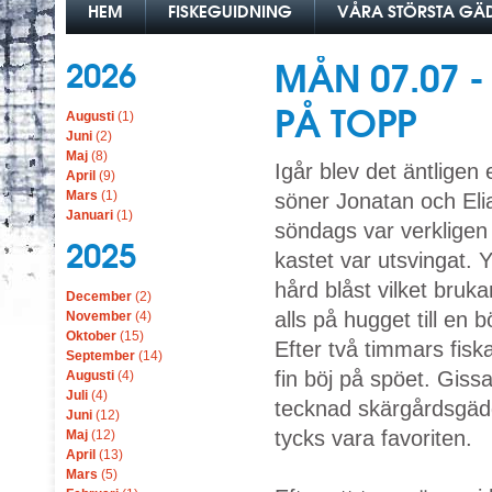
HEM
FISKEGUIDNING
VÅRA STÖRSTA G
2026
MÅN 07.07 
PÅ TOPP
Augusti
(1)
Juni
(2)
Maj
(8)
Igår blev det äntligen
April
(9)
Mars
(1)
söner Jonatan och Elia
Januari
(1)
söndags var verkligen 
2025
kastet var utsvingat. 
hård blåst vilket bru
December
(2)
alls på hugget till en 
November
(4)
Oktober
(15)
Efter två timmars fiska
September
(14)
fin böj på spöet. Giss
Augusti
(4)
Juli
(4)
tecknad skärgårdsgäd
Juni
(12)
tycks vara favoriten.
Maj
(12)
April
(13)
Mars
(5)