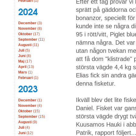
Efter ett tag prövar v
Februari
(1)
2024
sprätt på gäddorna och
bonanzor, speciellt för
December
(3)
kunde inte se några di
November
(8)
95 i rött/vitt, Piglet b
Oktober
(17)
September
(11)
nämna några. Det var v
Augusti
(11)
utan någon tvekan mes
Juli
(5)
Juni
(8)
att få dom "klistrade" 
Maj
(17)
största vägde 4,4 kg s
April
(13)
Mars
(1)
Elias fick sin andra gäd
Februari
(1)
denna fisketur.
2023
Ikväll blev det lite f
December
(1)
November
(4)
Daniel. Fisket var gans
Oktober
(15)
största vägde drygt tv
September
(15)
Augusti
(9)
Kuusamos Hauki i abbo
Juli
(4)
Patrik, rapport följert..
Juni
(12)