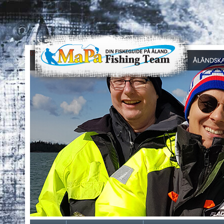
0
1
2
3
4