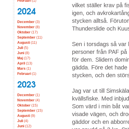
Februari
(1)
vilket ställer krav på 
2024
igen, och avkrokartånge
stycken alltså. Förut
December
(3)
November
(8)
Thunderslide och Kuu
Oktober
(17)
September
(11)
Augusti
(11)
Sen i torsdags så var
Juli
(5)
personer från PAF på
Juni
(8)
Maj
(17)
för dem. Slidern domi
April
(13)
gädda. Före det hade
Mars
(1)
Februari
(1)
stycken, och den störs
2023
Jag var ut till Simsk
December
(1)
kvällsfiske. Med inbjud
November
(4)
Som värd i min båt va
Oktober
(15)
September
(15)
visade vägen, och drog
Augusti
(9)
gäddor och en abborre
Juli
(4)
Juni
(12)