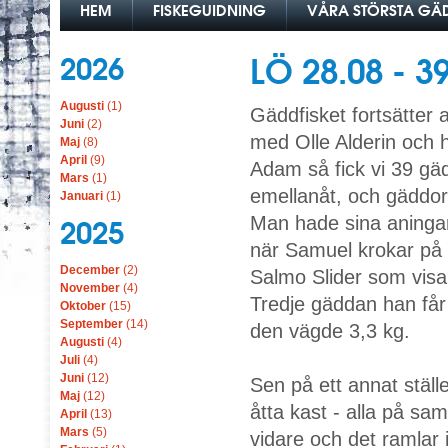
HEM
FISKEGUIDNING
VÅRA STÖRSTA G
2026
LÖ 28.08 - 
Augusti
(1)
Gäddfisket fortsätter a
Juni
(2)
med Olle Alderin och 
Maj
(8)
April
(9)
Adam så fick vi 39 gä
Mars
(1)
emellanåt, och gäddor
Januari
(1)
Man hade sina aningar
2025
när Samuel krokar på 
December
(2)
Salmo Slider som visa 
November
(4)
Tredje gäddan han får 
Oktober
(15)
September
(14)
den vägde 3,3 kg.
Augusti
(4)
Juli
(4)
Juni
(12)
Sen på ett annat stäl
Maj
(12)
åtta kast - alla på sam
April
(13)
Mars
(5)
vidare och det ramlar 