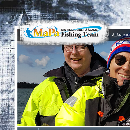
0
1
2
3
4